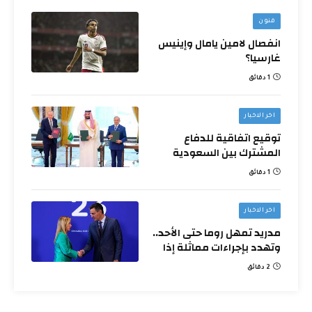
فنون
انفصال لامين يامال وإينيس
غارسيا؟
1 دقائق
اخر الاخبار
توقيع اتفاقية للدفاع
المشترك بين السعودية
وتركيا وباكستان
1 دقائق
اخر الاخبار
مدريد تمهل روما حتى الأحد..
وتهدد بإجراءات مماثلة إذا
أبقت قيود الحدود
2 دقائق