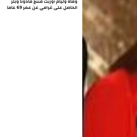
وفاة وليام أوربت منتج مادونا وبلر
الحاصل على غرامي عن عمر 69 عاما