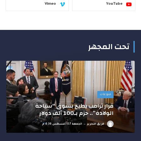
Vimeo
YouTube
تحت المجهر
منوعات
قرار ترامب يطيح بسوق “سياحة
الولادة”.. حزم بـ100 ألف دولار
فريق التحرير
الجمعة 07 أغسطس 4:36 م