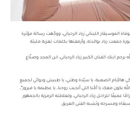
اة الموسيقار اللبناني زياد الرحباني، ووجّهت رسالة مؤثرة
رة جمعت زياد بوالدته، وأرفقتها بكلمات تعزية مليئة
 يرحم ابنك الفنان الكبير زياد الرحباني، ابن المجد وصنّاع
 هالأيام الصعبة، يا سيّدة وطني، يا طبيبتي ودوائي لجميع
 يكون معك يا أمّنا اللي أنجبت روحنا، يا عظيمة يا فيروز”،
 عميقًا للراحـل زياد الرحباني، ولعلاقته الرمزية بالجمهور
وسيقاه ومسرحه ونَسَبه الفني العريق.