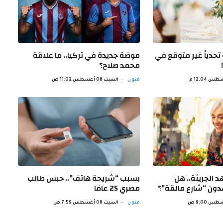
 تحدياً غير متوقع في
موضة جديدة في تركيا.. ما علاقة
محمد صلاح؟
فنون
السبت 08 أغسطس 11:02 ص
 الجريئة.. هل
بسبب “شريحة هاتف”.. حبس طالب
ون “شارع مالقة”؟
مصري 25 عامًا
فنون
السبت 08 أغسطس 7:59 ص