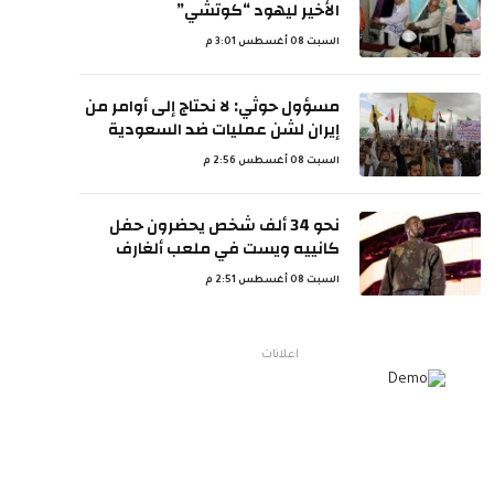
الأخير ليهود “كوتشي”
السبت 08 أغسطس 3:01 م
مسؤول حوثي: لا نحتاج إلى أوامر من
إيران لشن عمليات ضد السعودية
السبت 08 أغسطس 2:56 م
نحو 34 ألف شخص يحضرون حفل
كانييه ويست في ملعب ألغارف
السبت 08 أغسطس 2:51 م
اعلانات