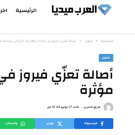
الرئيسية
اخر 
»
»
الرئيسية
فنون
أصالة تعزّي فيروز في وفاة إبنها زياد الرحباني برسالة م
فنون
أصالة تعزّي فيروز في 
مؤثرة
فريق التحرير
الأحد 27 يوليو 10:44 ص
فيسبوك
تويتر
واتساب