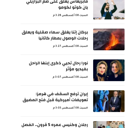
فابريغاس يعلق على ضم البرازيلي
يان كوتو لكومو
السبت 08 أغسطس 3:28 م
بركان إتنا يغلق سماء صقلية ويعلق
رحلات الوصول بمطار كاتانيا
السبت 08 أغسطس 3:27 م
نورا رحال تحيي ذكرى إبنها الراحل
بفيديو مؤثر
السبت 08 أغسطس 3:07 م
إيران ترفع السقف في هرمز:
تعويضات أميركية قبل فتح المضيق
السبت 08 أغسطس 3:03 م
رجلان وكنيس عمره 5 قرون.. الفصل