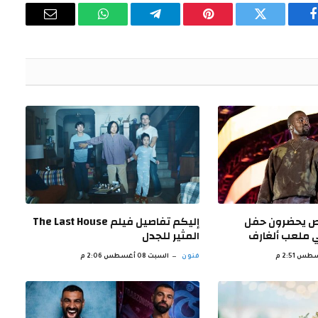
فيسبوك
تويتر
بينتيريست
تيلقرام
واتساب
البريد
الإلكتروني
 شخص يحضرون حفل
إليكم تفاصيل فيلم The Last House
 ملعب ألغارف
المثير للجدل
فنون
السبت 08 أغسطس 2:06 م