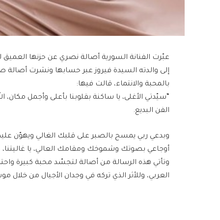
عبّرت الفنانة السورية أصالة نصري عن حزنها العميق لوف
إلى والدته السيدة فيروز عبر حسابها ونشرت أصالة صو
بالمحبة والانتماء، قالت فيها:
“سيّدتي الأغلى، يا ساكنة بقلوبنا بأعلى وأجمل مكان، الله
الفن البديع.
وبدعي ربي يمسح بالصبر على قلبك الغالي ويهوّن عليكي
أوجاعي بصوتك وشموخك ومقامك العالي، يا غاليتنا، الله
وتأتي هذه الرسالة من أصالة لتجسّد محبة كبيرة واحترامًا
العربي، وللأثر الذي تركه في وجدان الأجيال من خلال م