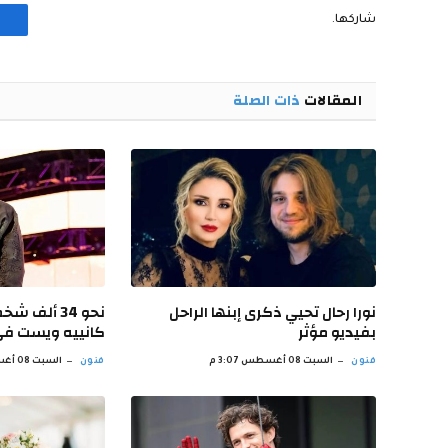
شاركها.
المقالات
ذات الصلة
نورا رحال تحيي ذكرى إبنها الراحل
نحو 34 ألف
بفيديو مؤثر
كانييه ويست في
فنون
السبت 08 أغسطس 3:07 م
فنون
السبت 08 أغسطس 2:51 م