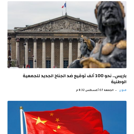
باريس.. نحو 100 ألف توقيع ضد الجناح الجديد للجمعية
الوطنية
فنون
الجمعة 07 أغسطس 8:32 م