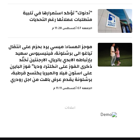
“أدنوك” تؤكد استمرارها في تلبية
متطلبات عملائها رغم التحديات
الجمعة 07 أغسطس 11:28 م
موجز المساء: ميسي يرد بحزم على انتقال
تياغو الى برشلونة، فينيسيوس سعيد
بإرتباطه الابدي بالريال، الارجنتين تخلّد
ذكرى الفوز على انكلترا، وديا” فوز البايرن
على استون فيلا والميريا يكتسح قرطبة،
برشلونة يقدم عرض باهت من اجل رودري
الجمعة 07 أغسطس 11:11 م
اعلانات