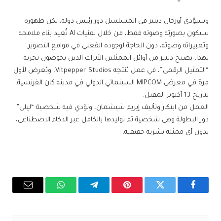
وسيؤدي أوزجان دينيز في المسلسل دور رئيس دولة، لكن ظهوره
سيكون بصورته وصوته فقط، من خلال تقنيات AI تُعيد بناء ملامحه
وتعبيراته وصوته، دون الحاجة لوجوده الفعلي في مواقع التصوير.
بهذا، يصبح دينيز من أوائل الممثلين الأتراك الذين يخوضون تجربة
“التمثيل الرقمي”، في عمل يُنتجه Vitpepper Studios، ويُعرض لأول
مرة في معرض MIPCOM السينمائي الدولي في مدينة كان الفرنسية،
بتاريخ 13 أكتوبر المقبل.
العمل من ابتكار وتأليف إيريم شيشمان، وتؤدي فيه شخصية “ليلى”
دور البطولة وهي شخصية تم توليدها بالكامل عبر الذكاء الاصطناعي،
بدون أي ممثلة بشرية حقيقية.
فيسبوك
تويتر
بينتيريست
تيلقرام
واتساب
البريد
الإلكترو