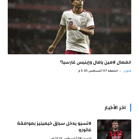
انفصال لامين يامال وإينيس غارسيا؟
فنون
الجمعة 07 أغسطس 5:45 م
اخر الأخبار
لاتسيو يدخل سباق خيمينيز بموافقة
غاتوزو