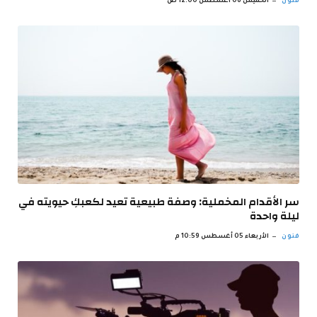
فنون
الخميس 06 أغسطس 12:00 ص
سر الأقدام المخملية: وصفة طبيعية تعيد لكعبكِ حيويته في
ليلة واحدة
فنون
الأربعاء 05 أغسطس 10:59 م