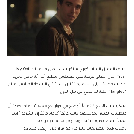
اعترف الممثل الشاب كوري ميلكريست، بطل فيلم “My Oxford
Year” الذي انطلق عرضه على نتفليكس مطلع آب، أنه خاض تجربة
أداء لشخصية ديزني الشهيرة “فلين رايدر” في النسخة الحية من فيلم
“Tangled”، لكنه لم ينجح في نيل الدور.
ميلكريست، البالغ 24 عاماً، أوضح في حوار مع مجلة “Seventeen” أن
متطلبات الفيلم الموسيقية كانت عائقاً أمامه، قائلاً إن الشركة أرادت
ممثلاً يتمتع بخبرة غنائية قوية، وهو ما لم يتوافر لديه.
وجاءت هذه التصريحات بالتزامن مع قرار ديزني إلغاء مشروع