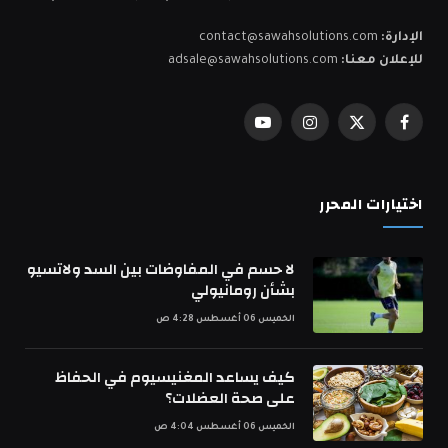
رائج الآن
عبد السيد يفوز بترشيح الديمقراطيين في
ميشيغان
الخميس 06 أغسطس 4:00 ص
نجت من انفجار مرفأ بيروت.. وما زالت
تنتظر ابنها
الخميس 06 أغسطس 3:57 ص
بيان طهران ومسقط بشأن هرمز في
“مرحلته النهائية”.. فهل يصبح المضيق
آمنًا بعد إعلان الاتفاق؟
الخميس 06 أغسطس 3:55 ص