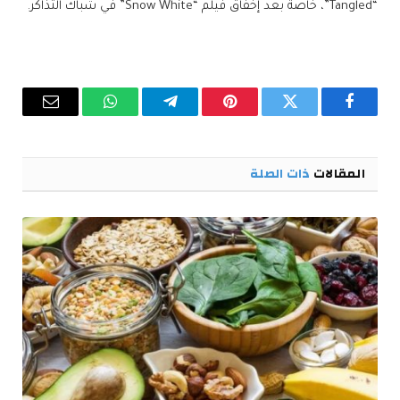
“Tangled”، خاصة بعد إخفاق فيلم “Snow White” في شباك التذاكر.
فيسبوك
تويتر
بينتيريست
تيلقرام
واتساب
البريد
الإلكترو
المقالات
ذات الصلة