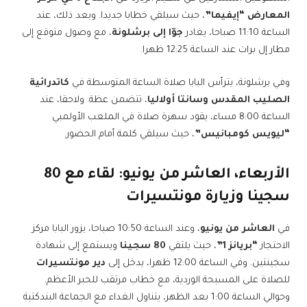
المعارض “إيفيما”
، حيث سيلقي خطابا جديدا. وبعد ذلك، عند
الساعة 11:10 صباحا، يغادر
جوّا إلى برشلونة
، مع وصول متوقع إلى
مطار إل برات عند الساعة 12:25 ظهرا.
وفي برشلونة، يترأس البابا صلاة الساعة المتوسطة في
كاتدرائية
الصليب المقدس وسانتا أولاليا
، تتضمن عظة. ولاحقا، عند
الساعة 8:00 مساء، يقود سهرة صلاة في الملعب الأولمبي
“ليويس كومبانيس”
، حيث سيلقي كلمة أمام الحضور.
الأربعاء، العاشر من يونيو: لقاء مع 80
سجينا وزيارة مونتسيرات
في
العاشر من يونيو
، وعند الساعة 10:50 صباحا، يزور البابا مركز
الاحتجاز
“بريانز 1”
، حيث يلتقي
80 سجينا
ويستمع إلى شهادة
سجينتين. وفي الساعة 12:00 ظهرا، يدخل إلى
دير مونتسيرات
للصلاة على المسبحة الوردية، مع خطاب مرتقب للحبر الأعظم.
وحوالي الساعة 1:00 بعد الظهر، يتناول الغداء مع الجماعة البندكتية