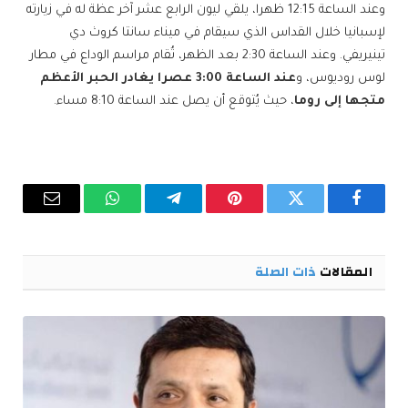
وعند الساعة 12:15 ظهرا، يلقي ليون الرابع عشر آخر عظة له في زيارته
لإسبانيا خلال القداس الذي سيقام في ميناء سانتا كروث دي
تينيريفي. وعند الساعة 2:30 بعد الظهر، تُقام مراسم الوداع في مطار
لوس روديوس، و
عند الساعة 3:00 عصرا يغادر الحبر الأعظم
متجها إلى روما
، حيث يُتوقع أن يصل عند الساعة 8:10 مساء.
فيسبوك
تويتر
بينتيريست
تيلقرام
واتساب
البريد
الإلكترو
المقالات
ذات الصلة