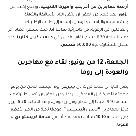
أربعة مهاجرين من أفريقيا وأميركا اللاتينية
، ويضع إكليلا من
الزهور. بعد ذلك، من المقرر أن يلتقي البابا الأساقفة والكهنة
والشمامسة والراهبات والرهبان، إضافة إلى طلاب الإكليريك
والعاملين في الرعوية، في كاتدرائية
سانتا آنا
، حيث سيلقي خطابا آخر.
وعند الساعة 6:30 مساء، يُقام القداس في
ملعب غران كناريا
، وقد
سجل للمشاركة فيه
50.000 شخص
.
الجمعة،
12 من يونيو
: لقاء مع مهاجرين
والعودة إلى روما
يصل البابا إلى سانتا كروث دي تينيريفي يوم الجمعة الثامن من يونيو،
محطته الأخيرة قبل العودة إلى روما. ومن المقرر أن تصل طائرته عند
الساعة 9:10 صباحا إلى مطار لوس روديوس، وعند الساعة
9:30
، يزور
مركز المهاجرين
“لاس رائيسيس”
، موجهًا تحية من الحبر الأعظم.
وفي الساعة
10:10
صباحا، يعقد لقاء آخر في
ساحة كريستو دي لا
لاغونا
.