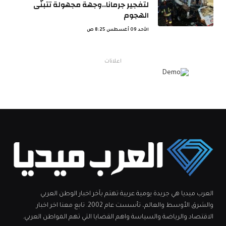
لتفجير جرمانا..وجهة مجهولة تتبنّى
الهجوم
الأحد 09 أغسطس 8:25 ص
اعلانات
العرب ميديا هي جريدة يومية عربية تهتم بآخر اخبار الوطن العربي
والشرق الأوسط والعالم، تأسست عام 2002. تابع معنا اخر اخبار
الاقتصاد والرياضة والسياسة واهم القضايا التي تهم المواطن العربي.