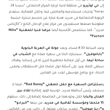
إلى
حي لوثيرو
في منطقة لاتينا لزيارة المركز الاجتماعي “سيديا 24
horas” وتحيات مستخدميه والعاملين فيه. وخلال الفعالية، ستقدم
الرعوية الاجتماعية في مدريد هدية عبارة عن مجسم شجرة خشبية
منقوشة صنعها مستفيدون من مركز علاج الإدمان التابع لـ”كارّيتاس
مدريد”، كما ستتضمن الأمسية أيضا
عرضا فنيا للمغنية “Niña
.
Pastori”
وعند الساعة 8:30 مساء، وبعد
جولة في العربة البابوية
“باباموفيل”
، سيشارك البابا في سهرة صلاة مع
الشباب في
ساحة ليما
، في أول فعالية جماهيرية كبرى له في إسبانيا. وهناك
سيلقي كلمة، ويرد على أسئلة حول قضايا مثل الاستقطاب ومعنى
الحياة، مع برنامج موسيقي لعدد من الفنانين.
و
ستتزامن السهرة
مع حفل للمغني “Bad Bunny”
، فيما لا
يستبعد رئيس أساقفة مدريد، خوسيه كوبو، إمكانية
لقاء بين
الفنان والبابا
خلال وجودهما في العاصمة. إضافة إلى ذلك، ستقوم
15 متحفا ومؤسسة ثقافية في مدريد
، من بينها
“البرادو”
و”رينا صوفيا”
، بتمديد ساعات عملها، إلى جانب عدد من الكنائس