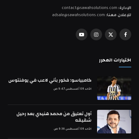
الإدارة:
contact@sawahsolutions.com
للإعلان معنا:
adsale@sawahsolutions.com
فيسبوك
X
الانستغرام
يوتيوب
(Twitter)
اختيارات المحرر
كامبياسو: فخور بأني لاعب في يوفنتوس
الأحد 09 أغسطس 9:47 ص
أول تعليق من محمد هنيدي بعد رحيل
شقيقه
الأحد 09 أغسطس 9:36 ص