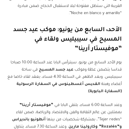
القريبة التي ستظل مفتوحة ليلا لاستقبال الحجاج ضمن مبادرة
“Noche en blanco y amarillo”.
الأحد، السابع من يونيو: موكب عيد جسد
المسيح في سيبيليس ولقاء في
“موفيستار أرينا”
يوم الأحد السابع من يونيو، سيترأس البابا عند الساعة 10:00 صباحا
قداسا يتضمن عظة وموكب
عيد جسد المسيح
في ساحة
سيبيليس. وبعد الظهر، في الساعة 4:30 مساء، يعقد لقاء خاصا مع
أعضاء رهبنة
القديس أغسطينوس في السفارة الرسولية
(السفارة البابوية)
.
وعند الساعة 6:00 مساء، يلتقي البابا في
“موفيستار أرينا”
بممثلين عن عالم الثقافة والفن والاقتصاد والرياضة، ضمن لقاء
“Tejer redes”، بمشاركة شخصيات من بينها
أنطونيو بانديراس
و”Rozalén” وكارولينا مارين
. وعند الساعة 7:30 مساء، يتناول