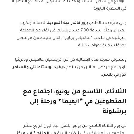
التوقيع في سجل الشرف. وبعد ذلك سيتناول الغداء مع المطارنة
في السفارة البابوية.
وفي فترة بعد الظهر، يزور
كاتدرائية ألمودينا
للصلاة وتكريم
العذراء، وعند الساعة 7:00 مساء يشارك في لقاء مع الجماعة
الأبرشية في ملعب “سانتياغو برنابيو”، الذي سيتضمن موسيقى
وخدعًا سحرية ومواكب دينية.
وسيتولى تقديم هذه الفعالية كل من كريستيان غالفيس وباتريثيا
باردو، مع عروض لفنانين من بينهم
ديفيد بوستامانتي والساحر
خورخي بلاس
.
الثلاثاء، التاسع من يونيو: اجتماع مع
المتطوعين في “إيفيما” ورحلة إلى
برشلونة
في يوم الثلاثاء التاسع من يونيو، يلتقي البابا ليون الرابع عشر
المتطوعين المشاركين في تنظيم الزيارة في
الجناح 3 في مركز