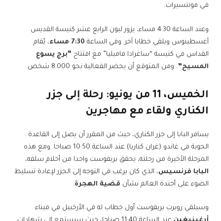
في مونتسيرات.
وعند الساعة 4:30 مساء، يزور ليون الرابع عشر كنيسة القديس
أغسطينوس ويلقي خطابا آخر. وفي الساعة
7:30 مساء
، يُقام
القداس في كنيسة “ساغرادا فاميليا” مع افتتاح
“برج يسوع
المسيح”
. ومن المتوقع أن يحضر الفعالية نحو 8.000 شخص.
الخميس، 11 من يونيو: رحلة إلى جزر
الكناري ولقاء مع مهاجرين
يسافر البابا إلى جزر الكناري، حيث من المقرر أن يصل إلى القاعدة
الجوية في غاندو (غران كناريا) عند الساعة 10:50 صباحا. ومع هذه
المرحلة الأخيرة من رحلته، يحقق بريفوست واحدا من أحلام سلفه،
البابا فرنسيس
، الذي كان يرغب في التوجه إلى الجزر لإعادة تسليط
الضوء على أجندة العالم بشأن
قضية الهجرة
.
وسيلقي روبرت بريفوست أول خطاب له في الأرخبيل في ميناء
أرغينيغين
عند الساعة 11:40 صباحا، حيث سيستمع إلى شهادات