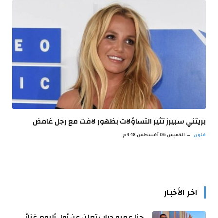
بريتني سبيرز تثير التساؤلات بظهور لافت مع رجل غامض
فنون
الخميس 06 أغسطس 3:18 م
اخر الأخبار
جنا عمرو دياب تعلن عن أول ألبوم غنائي