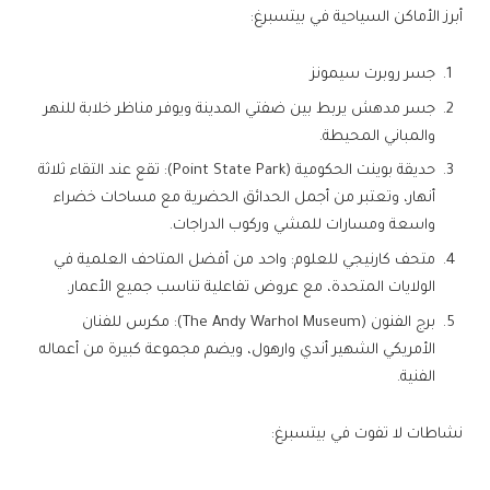
أبرز الأماكن السياحية في بيتسبرغ:
جسر روبرت سيمونز
جسر مدهش يربط بين ضفتي المدينة ويوفر مناظر خلابة للنهر
والمباني المحيطة.
حديقة بوينت الحكومية (Point State Park): تقع عند التقاء ثلاثة
أنهار، وتعتبر من أجمل الحدائق الحضرية مع مساحات خضراء
واسعة ومسارات للمشي وركوب الدراجات.
متحف كارنيجي للعلوم: واحد من أفضل المتاحف العلمية في
الولايات المتحدة، مع عروض تفاعلية تناسب جميع الأعمار.
برج الفنون (The Andy Warhol Museum): مكرس للفنان
الأمريكي الشهير أندي وارهول، ويضم مجموعة كبيرة من أعماله
الفنية.
نشاطات لا تفوت في بيتسبرغ: