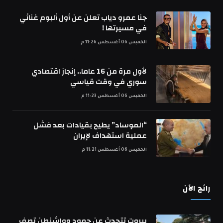
جنا عمرو دياب تعلن عن أول ألبوم غنائي
في مسيرتها !
الخميس 06 أغسطس 11:26 م
لأول مرة من 16 عاما.. إنجاز اقتصادي
سوري في وقت قياسي
الخميس 06 أغسطس 11:23 م
“الموساد” يطيح بقيادات بعد فشل
عملية استهداف لإيران
الخميس 06 أغسطس 11:21 م
رائج الآن
بيروت تتحدث عن جمود وواشنطن تصف