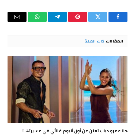
فيسبوك
تويتر
بينتيريست
تيلقرام
واتساب
البريد
الإلكترو
المقالات
ذات الصلة
جنا عمرو دياب تعلن عن أول ألبوم غنائي في مسيرتها !