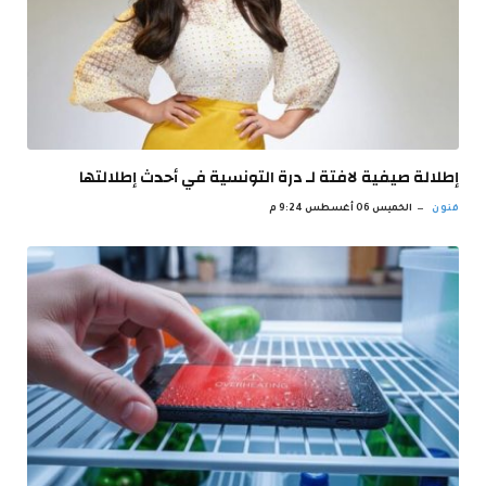
إطلالة صيفية لافتة لـ درة التونسية في أحدث إطلالتها
فنون
الخميس 06 أغسطس 9:24 م