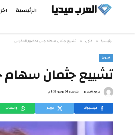
الرئيسية
اخر 
»
»
الرئيسية
فنون
تشييع جثمان سهام جلال بحضور المقربين
فنون
تشييع جثمان سهام جل
فريق التحرير
الأربعاء 03 يونيو 3:39 م
فيسبوك
تويتر
واتساب