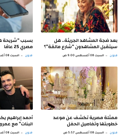
بعد ضجة المشاهد الجريئة.. هل
بسبب “شريحة ه
سيتقبل المشاهدون “شارع مالقة”؟
مصري 25 عامًا
فنون
السبت 08 أغسطس 9:00 ص
فنون
السبت 08 أغسطس 7:59 ص
ممثلة مصرية تكشف عن موعد
أحمد إبراهيم ي
خطوبتها وتفاصيل الحفل
البنات” مع عمرو
فنون
السبت 08 أغسطس 5:57 ص
فنون
السبت 08 أغسطس 3:55 ص