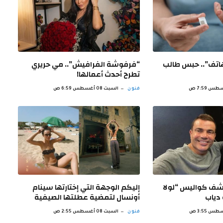
اتف”.. حبس طالب
“فرفوشة الفرافيش”.. مي حريري
تطرح أحدث أعمالها!
فنون
السبت 08 أغسطس 6:59 ص
كشف كواليس “لولا
إليكم الوجهة التي إختارتها سينام
 دياب
أونسال لتمضية عطلتها الصيفية
فنون
السبت 08 أغسطس 2:55 ص