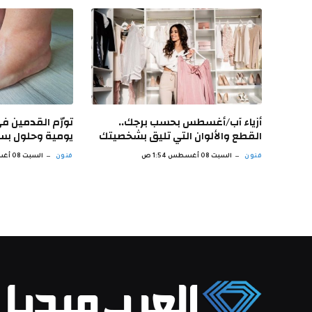
أزياء آب/أغسطس بحسب برجك..
تورّم القدمين ف
القطع والألوان التي تليق بشخصيتك
يومية وحلول ب
فنون
السبت 08 أغسطس 1:54 ص
فنون
السبت 08 أغسطس 12:53 ص