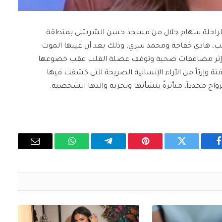
 الراحلة سهام جلال من مسجد حسن الشربتلي بمنطقة
ب، هادي خفاجة ومحمد سري، وذلك بعد أن غيبها الموت
ت الأولى من الصباح عن عمر يناهز 54 عاماً إثر مضاعفات صحية وتوقف عضلة القلب عقب خضوعها
تة وإرثاً من الآراء الإنسانية الصريحة التي كشفت فيها
ج مجدداً، متأثرةً بنشأتها وتجربة والدها الشخصية.
فيسبوك
تويتر
بينتيريست
تيلقرام
واتساب
البريد
الإلكتروني