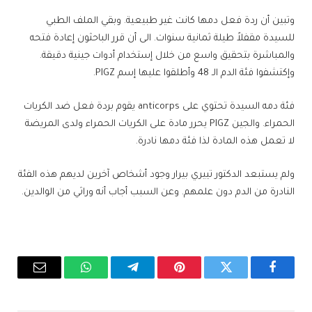
وتبين أن ردة فعل دمها كانت غير طبيعية. وبقي الملف الطبي
للسيدة مقفلاً طيلة ثمانية سنوات. الى أن قرر الباحثون إعادة فتحه
والمباشرة بتحقيق واسع من خلال إستخدام أدوات جينية دقيقة.
وإكتشفوا فئة الدم الـ 48 وأطلقوا عليها إسم PIGZ.
فئة دمه السيدة تحتوي على anticorps يقوم بردة فعل ضد الكريات
الحمراء. والجين PIGZ يحرر مادة على الكريات الحمراء ولدى المريضة
لا تعمل هذه المادة لذا فئة دمها نادرة.
ولم يستبعد الدكتور تييري بيرار وجود أشخاص آخرين لديهم هذه الفئة
النادرة من الدم دون علمهم. وعن السبب أجاب أنه وراثي من الوالدين.
فيسبوك
تويتر
بينتيريست
تيلقرام
واتساب
البريد
الإلكترو