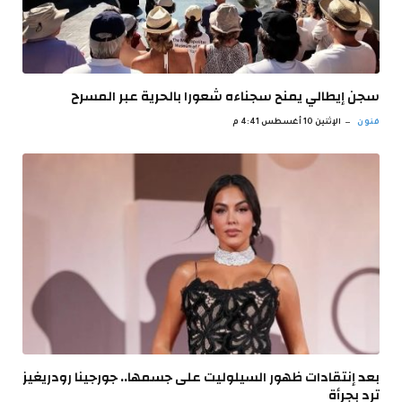
سجن إيطالي يمنح سجناءه شعورا بالحرية عبر المسرح
فنون
الإثنين 10 أغسطس 4:41 م
بعد إنتقادات ظهور السيلوليت على جسمها.. جورجينا رودريغيز
ترد بجرأة