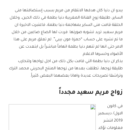
يبدو ان دنيا كان هدفها الانتقام من مريم بسبب إستضافتها منى
الساير، طليقة زوج الفنانة المغربية دنيا بطمة في ذلك الحين، وخلال
الحلقة قامت منى الساير بمهاجمة دنيا بطمة، فاعتبرت الاخيرة ان
مريم سعيد تريد تشويه صورتها. ​​​​فردت لها الصاع صاعين من خلال
ما تم نشره على حساب “حمزة مون بيبي”. لم تعلق مريم على هذا
الامر حتى انها لم تتهم دنيا بطمة اتهاماً مباشراً بل ابتعدت عن
الأضواء وخسرها الاعلام.
يذكر ان دنيا بطمة التي قامت بكل ذلك من اجل زواجها ولتحارب
طليقة زوجها، تطلقت بعدها من زوجها المنتج البحريني محمد الترك
وتراشقا تصريحات عديدة واهانا بعضهما البعض كثيراً.
زواج مريم سعيد مجدداً
في كانون
الاول/ ديسمبر
2019 انتشر
معلومات تؤكد