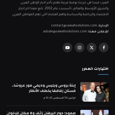
العرب ميديا هي جريدة يومية عربية تهتم بآخر اخبار الوطن العربي
والشرق الأوسط والعالم، تأسست عام 2002. تابع معنا اخر اخبار
الاقتصاد والرياضة والسياسة واهم القضايا التي تهم المواطن العربي.
الإدارة:
contact@sawahsolutions.com
للإعلان معنا:
adsale@sawahsolutions.com
فيسبوك
X
الانستغرام
يوتيوب
(Twitter)
اختيارات المحرر
إبنة بروس ويليس وديمي مور عروسًا..
فستان زفافها يخطف الأنظار
الإثنين 10 أغسطس 10:25 م
صمود: حوار البرهان زائف ولا مكان للإخوان