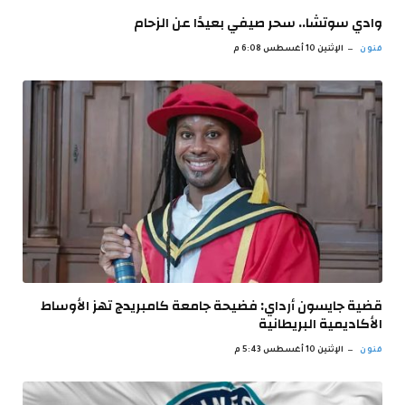
وادي سوتشا.. سحر صيفي بعيدًا عن الزحام
فنون
الإثنين 10 أغسطس 6:08 م
قضية جايسون أرداي: فضيحة جامعة كامبريدج تهز الأوساط
الأكاديمية البريطانية
فنون
الإثنين 10 أغسطس 5:43 م