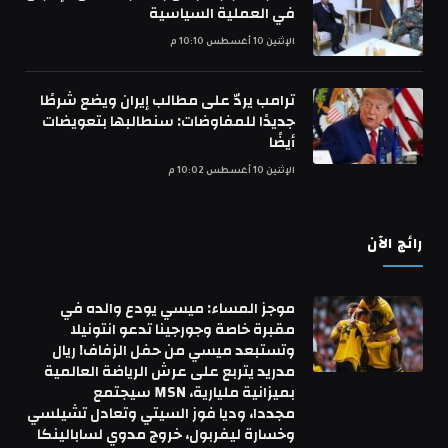
في العملية السياسية
الإثنين 10 أغسطس 10:10 م
ترامب يردّ على مطالب إيران ويضع شرطًا
جديدًا للمفاوضات: سنطالبها بتعويضات
أيضًا
الإثنين 10 أغسطس 10:02 م
رائج الآن
موجز المساء: ميسي يودع والده في
مقبرة خاصة وجورجينا تدعو انتونيلا
وتستبعد ميسي من حفل الزفاف! ريال
مدريد يتربع على عرش الرياضة العالمية
بميزانية مليارية، MSN سيجتمع
مجددا، وديا فوز السيتي وتعادل تشيلسي
وخسارة ليفربول، خروج مدوي لسابالينكا