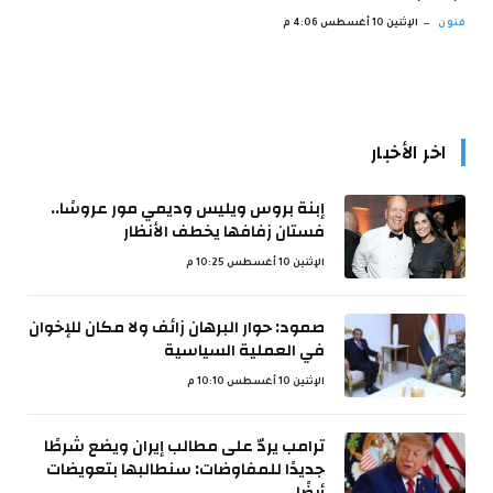
فنون
الإثنين 10 أغسطس 4:06 م
اخر الأخبار
إبنة بروس ويليس وديمي مور عروسًا..
فستان زفافها يخطف الأنظار
الإثنين 10 أغسطس 10:25 م
صمود: حوار البرهان زائف ولا مكان للإخوان
في العملية السياسية
الإثنين 10 أغسطس 10:10 م
ترامب يردّ على مطالب إيران ويضع شرطًا
جديدًا للمفاوضات: سنطالبها بتعويضات
أيضًا