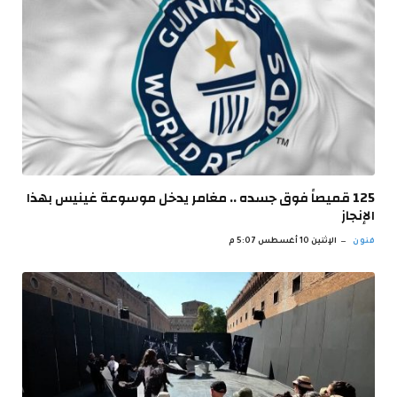
125 قميصاً فوق جسده .. مغامر يدخل موسوعة غينيس بهذا
الإنجاز
فنون
الإثنين 10 أغسطس 5:07 م