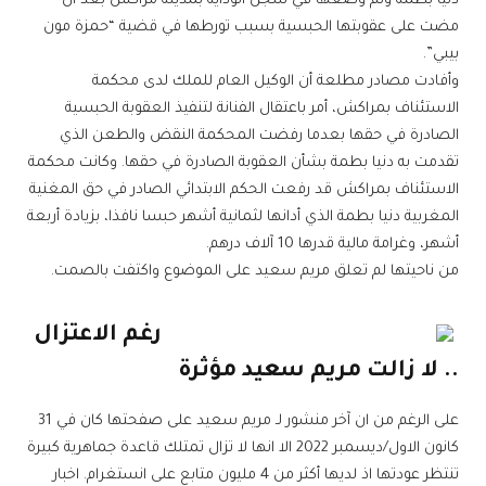
دنيا بطمة وتم وضعها في سجن الوداية بمدينة مراكش بعد أن
مضت على عقوبتها الحبسية بسبب تورطها في قضية “حمزة مون
بيبي”.
وأفادت مصادر مطلعة أن الوكيل العام للملك لدى محكمة
الاستئناف بمراكش، أمر باعتقال الفنانة لتنفيذ العقوبة الحبسية
الصادرة في حقها بعدما رفضت المحكمة النقض والطعن الذي
تقدمت به دنيا بطمة بشأن العقوبة الصادرة في حقها. وكانت محكمة
الاستئناف بمراكش قد رفعت الحكم الابتدائي الصادر في حق المغنية
المغربية دنيا بطمة الذي أدانها لثمانية أشهر حبسا نافذا، بزيادة أربعة
أشهر، وغرامة مالية قدرها 10 آلاف درهم.
من ناحيتها لم تعلق مريم سعيد على الموضوع واكتفت بالصمت.
رغم الاعتزال
.. لا زالت مريم سعيد مؤثرة
على الرغم من ان آخر منشور لـ مريم سعيد على صفحتها كان في 31
كانون الاول/ديسمبر 2022 الا انها لا تزال تمتلك قاعدة جماهرية كبيرة
تنتظر عودتها اذ لديها أكثر من 4 مليون متابع على انستغرام. اخبار