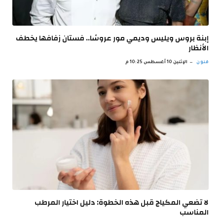
إبنة بروس ويليس وديمي مور عروسًا.. فستان زفافها يخطف
الأنظار
فنون
الإثنين 10 أغسطس 10:25 م
لا تضعي المكياج قبل هذه الخطوة: دليل اختيار المرطب
المناسب