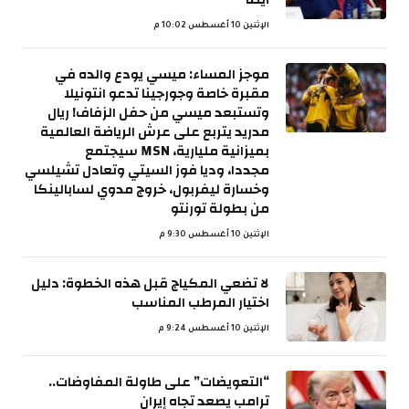
الإثنين 10 أغسطس 10:02 م
موجز المساء: ميسي يودع والده في
مقبرة خاصة وجورجينا تدعو انتونيلا
وتستبعد ميسي من حفل الزفاف! ريال
مدريد يتربع على عرش الرياضة العالمية
بميزانية مليارية، MSN سيجتمع
مجددا، وديا فوز السيتي وتعادل تشيلسي
وخسارة ليفربول، خروج مدوي لسابالينكا
من بطولة تورنتو
الإثنين 10 أغسطس 9:30 م
لا تضعي المكياج قبل هذه الخطوة: دليل
اختيار المرطب المناسب
الإثنين 10 أغسطس 9:24 م
“التعويضات” على طاولة المفاوضات..
ترامب يصعد تجاه إيران