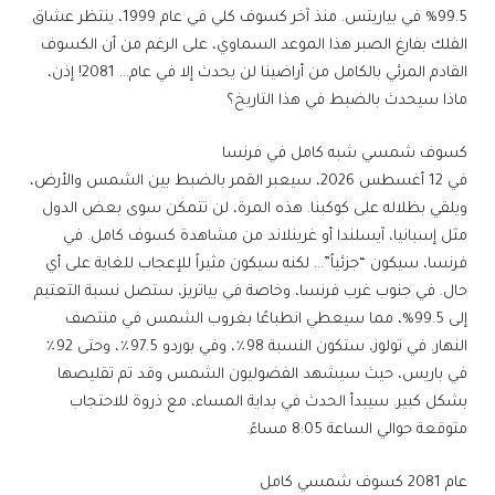
99.5% في بياريتس. منذ آخر كسوف كلي في عام 1999، ينتظر عشاق
الفلك بفارغ الصبر هذا الموعد السماوي، على الرغم من أن الكسوف
القادم المرئي بالكامل من أراضينا لن يحدث إلا في عام… 2081! إذن،
ماذا سيحدث بالضبط في هذا التاريخ؟
كسوف شمسي شبه كامل في فرنسا
في 12 أغسطس 2026، سيعبر القمر بالضبط بين الشمس والأرض،
ويلقي بظلاله على كوكبنا. هذه المرة، لن تتمكن سوى بعض الدول
مثل إسبانيا، آيسلندا أو غرينلاند من مشاهدة كسوف كامل. في
فرنسا، سيكون “جزئياً”… لكنه سيكون مثيراً للإعجاب للغاية على أي
حال. في جنوب غرب فرنسا، وخاصة في بياتريز، ستصل نسبة التعتيم
إلى 99.5%، مما سيعطي انطباعًا بغروب الشمس في منتصف
النهار. في تولوز، ستكون النسبة 98٪، وفي بوردو 97.5٪، وحتى 92٪
في باريس، حيث سيشهد الفضوليون الشمس وقد تم تقليصها
بشكل كبير. سيبدأ الحدث في بداية المساء، مع ذروة للاحتجاب
متوقعة حوالي الساعة 8:05 مساءً.
عام 2081 كسوف شمسي كامل