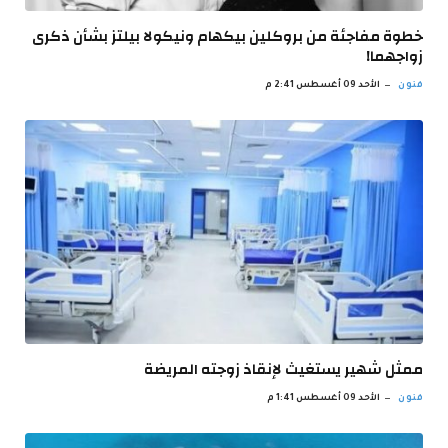
خطوة مفاجئة من بروكلين بيكهام ونيكولا بيلتز بشأن ذكرى
زواجهما!
فنون
الأحد 09 أغسطس 2:41 م
ممثل شهير يستغيث لإنقاذ زوجته المريضة
فنون
الأحد 09 أغسطس 1:41 م