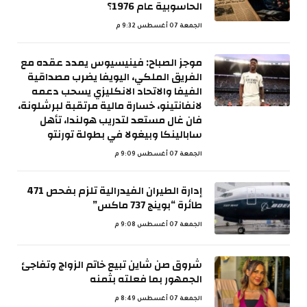
الحاسوبية عام 1976؟
الجمعة 07 أغسطس 9:32 م
موجز الصباح: فينيسيوس يمدد عقده مع
الفريق الملكي، اليويفا يضرب مصداقية
الفيفا والاتحاد الانكليزي يسحب دعمه
لانفانتينو، خسارة مالية مرتقبة لبرشلونة،
فان غال مستعد لتدريب هولندا، تأهل
سابالينكا وبيغولا في بطولة تورنتو
الجمعة 07 أغسطس 9:09 م
إدارة الطيران الفيدرالية تلزم بفحص 471
طائرة “بوينج 737 ماكس”
الجمعة 07 أغسطس 9:08 م
شروق صن شاين تبيع خاتم الزواج وتفاجئ
الجمهور بما فعلته بثمنه
الجمعة 07 أغسطس 8:49 م