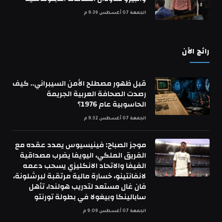
الجمعة 07 أغسطس 9:39 م
رائج الآن
قبل ظهور مصطلح الأمن السيبراني.. كيف
رصدت الصحافة العربية الجريمة
الحاسوبية عام 1976؟
الجمعة 07 أغسطس 9:32 م
موجز الصباح: فينيسيوس يمدد عقده مع
الفريق الملكي، اليويفا يضرب مصداقية
الفيفا والاتحاد الانكليزي يسحب دعمه
لانفانتينو، خسارة مالية مرتقبة لبرشلونة،
فان غال مستعد لتدريب هولندا، تأهل
سابالينكا وبيغولا في بطولة تورنتو
الجمعة 07 أغسطس 9:09 م