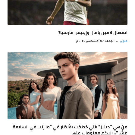
انفصال لامين يامال وإينيس غارسيا؟
فنون
الجمعة 07 أغسطس 5:45 م
من هي “دينيز” التي خطفت الأنظار في “ما زلت في السابعة
عشر”.. إليكم معلومات عنها