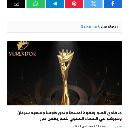
فيسبوك
تويتر
بينتيريست
تيلقرام
واتساب
البريد
الإلكترو
المقالات
ذات الصلة
د. فادي الحلو ونقولا الأسطا وندى كوسا وسعيد سرحان
وغيرهم في العشاء السنوي للموريكس دور
فنون
الجمعة 07 أغسطس 9:49 م