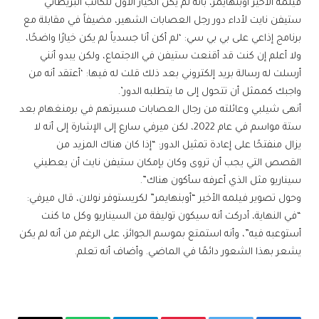
فيلمه الأخير أوبنهايمر، بأنه لم يكن الخيار الأول للكاتب البريطاني
ستيفن نايت لأداء دور رجل العصابات الشهير، مضيفاً في مقابلة مع
برنامج إذاعي على بي بي سي: ‘لم أكن أنا جسدياً لم يكن خيارًا واضحًا،
ولا أعلم إن كنت قد أقنعت ستيفن في الاجتماع، ولكن يبدو أنني
أرسلت له رسالة بريد إلكتروني بعد ذلك قلت له فيها: ‘أعتقد أنه من
واجبك كممثل أن تتحول إلى ما يتطلبه الدور’.
أنهى شيلبي وعائلته من رجال العصابات مسيرتهم في برمنغهام بعد
ستة مواسم في عام 2022، لكن ميرفي سارع إلى الإشارة إلى أنه لا
يزال منفتحًا على إعادة تمثيل الدور: “إذا كان هناك المزيد من
القصص التي يجب أن تروى وكان بإمكان ستيفن نايت أن يعطيني
سيناريو مثل الذي أعرفه سأكون هناك”.
وحول تصوير فيلمه الأخير “أوبنهايمر” لكريستوفر نولان، قال ميرفي:
“في النهاية، أدركت أنه سيكون توليفة من السيناريو وكل ما كنت
أستوعبه فيه”، وأنه استمتع بموسم الجوائز، على الرغم من أنه لم يكن
يشعر بهذا الشعور دائمًا في الماضي. وأضاف أنه تعلم.