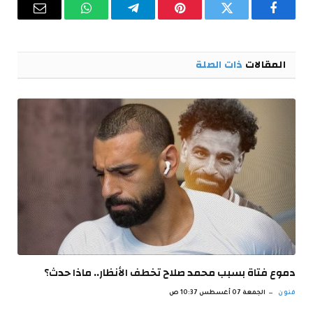
فيسبوك
تويتر
بينتيريست
تيلقرام
واتساب
البريد
الإلكترو
المقالات
ذات الصلة
دموع فتاة بسبب محمد صلاح تخطف الأنظار.. ماذا حدث؟
فنون
الجمعة 07 أغسطس 10:37 ص