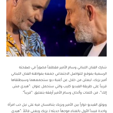
شارك الفنان اللبناني وسام الأمير مقطعاً مصوراً في صفحته
الرسمية بموقع للتواصل الاجتماعي جمعه بمواطنه الفنان اللبناني
أمير يزبك، ليعلن من خلال عن أغنية ديو ستجمعهما وسيطلقاها
قريباً على طريقة الفيديو كليب والتي ستحمل عنوان :”هيدي مش
إلك”، من كلمات وألحان وسام الأمير أرفقه بتعليق :”قريباً”.
ويوثق الفيديو حواراً بين الأمير ويزبك يتنافسان فيه على نيل حب امرأة
واحدة فيبدأ الأول بالغناء موجهاً حديثه لـ يزبك ويغني قائلاً :”هيدي