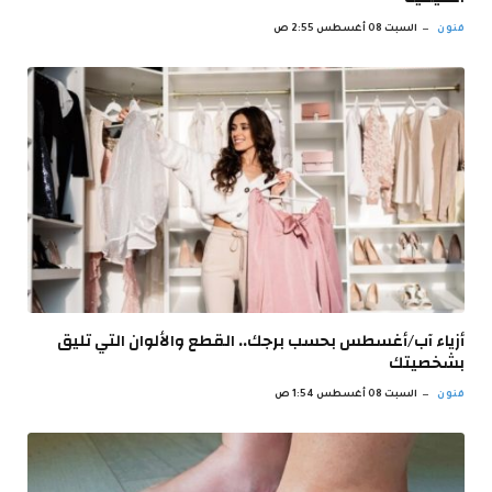
فنون
السبت 08 أغسطس 2:55 ص
أزياء آب/أغسطس بحسب برجك.. القطع والألوان التي تليق
بشخصيتك
فنون
السبت 08 أغسطس 1:54 ص