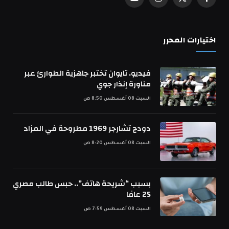
فيسبوك
X
الانستغرام
يوتيوب
(Twitter)
اختيارات المحرر
فيديو. تايوان تختبر جاهزية الطوارئ عبر
مناورة إنذار جوي
السبت 08 أغسطس 8:50 ص
دودج تشارجر 1969 مطروحة في المزاد
السبت 08 أغسطس 8:20 ص
بسبب “شريحة هاتف”.. حبس طالب مصري
25 عامًا
السبت 08 أغسطس 7:59 ص