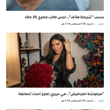
بسبب “شريحة هاتف”.. حبس طالب مصري 25 عامًا
فنون
السبت 08 أغسطس 7:59 ص
“فرفوشة الفرافيش”.. مي حريري تطرح أحدث أعمالها!
فنون
السبت 08 أغسطس 6:59 ص