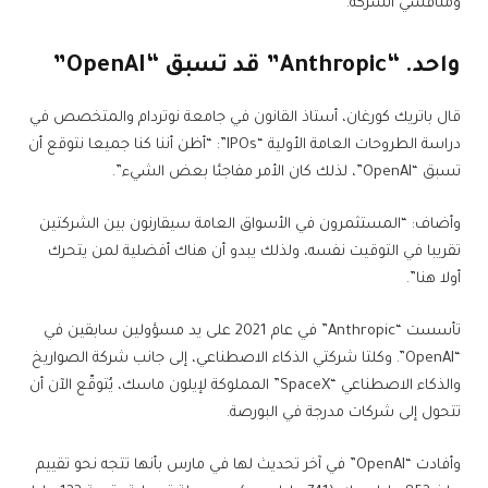
ومنافسي الشركة.
واحد. “Anthropic” قد تسبق “OpenAI”
قال باتريك كورغان، أستاذ القانون في جامعة نوتردام والمتخصص في
دراسة الطروحات العامة الأولية “IPOs”: “أظن أننا كنا جميعا نتوقع أن
تسبق “OpenAI”، لذلك كان الأمر مفاجئا بعض الشيء”.
وأضاف: “المستثمرون في الأسواق العامة سيقارنون بين الشركتين
تقريبا في التوقيت نفسه، ولذلك يبدو أن هناك أفضلية لمن يتحرك
أولا هنا”.
تأسست “Anthropic” في عام 2021 على يد مسؤولين سابقين في
“OpenAI”. وكلتا شركتي الذكاء الاصطناعي، إلى جانب شركة الصواريخ
والذكاء الاصطناعي “SpaceX” المملوكة لإيلون ماسك، يُتوقّع الآن أن
تتحول إلى شركات مدرجة في البورصة.
وأفادت “OpenAI” في آخر تحديث لها في مارس بأنها تتجه نحو تقييم