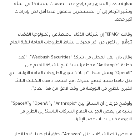
مقارنة بالعام السابق رغم تراجع عدد الصفقات بنسبة 15 في المئة.
وتشير الأرقام إلى أن المستثمرين يدعمون عددا أقل لكن بإدراجات
أكبر حجما.
وقالت “KPMG” إن شركات الذكاء الاصطناعي وتكنولوجيا الفضاء
يُتوقَّع أن تكون من أكبر محركات نشاط الطروحات العامة لبقية العام.
وقال دان آيفز، المحلل في شركة “Wedbush Securities”: “تُعد
خطوة “Anthropic” محطة رئيسية تتيح للشركة التقدم على
“OpenAI” وتمثل فتحا لـ”بوابات” سوق الطروحات العامة الأولية، الذي
ظل خامدا نسبيا لبضع سنوات، مع استعداد هذه التكتلات الثلاثة
الكبرى للطرح في البورصة في وقت لاحق من هذا العام”.
وأوضح كورغان أن السباق بين “Anthropic” و”OpenAI” و”SpaceX”
يشبه في بعض الجوانب اندفاع الشركات الناشئة إلى الطرح في
البورصة خلال بدايات عصر الإنترنت.
فبعض تلك الشركات، مثل “Amazon”، حقق أداء جيدا، فيما انهار