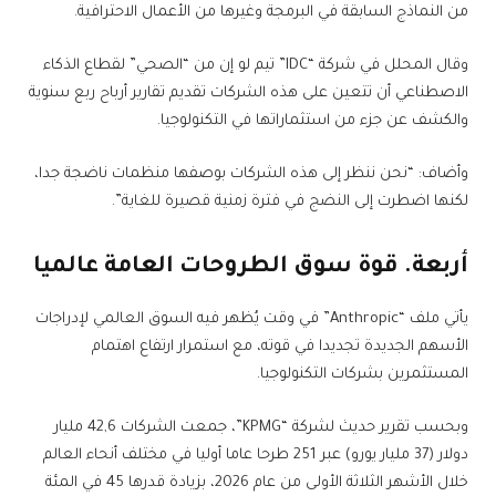
من النماذج السابقة في البرمجة وغيرها من الأعمال الاحترافية.
وقال المحلل في شركة “IDC” تيم لو إن من “الصحي” لقطاع الذكاء
الاصطناعي أن تتعين على هذه الشركات تقديم تقارير أرباح ربع سنوية
والكشف عن جزء من استثماراتها في التكنولوجيا.
وأضاف: “نحن ننظر إلى هذه الشركات بوصفها منظمات ناضجة جدا،
لكنها اضطرت إلى النضج في فترة زمنية قصيرة للغاية”.
أربعة. قوة سوق الطروحات العامة عالميا
يأتي ملف “Anthropic” في وقت يُظهر فيه السوق العالمي لإدراجات
الأسهم الجديدة تجديدا في قوته، مع استمرار ارتفاع اهتمام
المستثمرين بشركات التكنولوجيا.
وبحسب تقرير حديث لشركة “KPMG”، جمعت الشركات 42,6 مليار
دولار (37 مليار يورو) عبر 251 طرحا عاما أوليا في مختلف أنحاء العالم
خلال الأشهر الثلاثة الأولى من عام 2026، بزيادة قدرها 45 في المئة