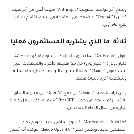
ويمنح آخر جولاتها التمويلية “Anthropic” تقييما أعلى من آخر تقييم
مُعلن لـ”OpenAI”، ويضعها في المقدمة في سباق التقدم بملف
طرح عام أولي.
ثلاثة. ما الذي يشتريه المستثمرون فعليا
تقول “Anthropic” إنها تحقق حاليا إيرادات سنوية مُقدَّرة قدرها 47
مليار دولار (41 مليار يورو) من بيع تقنيتها للأفراد والمنظمات الذين
يستخدمون “Claude” لكتابة الشيفرات البرمجية وإنجاز مهام عملية
وشخصية أخرى بالنيابة عنهم.
وأدى تزايد شعبية “Claude” إلى دفع “OpenAI” إلى محاولة اللحاق
بالركب، رغم سبقها في جعل “ChatGPT” اسما مألوفا أشعل طفرة
تجارية في مجال الذكاء الاصطناعي.
كما أطلقت “Anthropic” الأسبوع الماضي أحدث نموذج ذكاء
اصطناعي لديها، ويحمل اسم “Claude Opus 4.8″، مؤكدة أنه أفضل