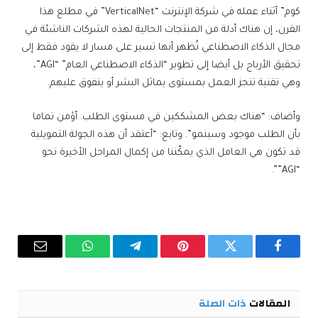
كوم” أثناء عمله في شركة الإنترنت “VerticalNet” في مطلع هذا
القرن، إن هناك أدلة من المنتجات الحالية لهذه الشركات الناشئة في
مجال الذكاء الاصطناعي تُظهر أنها تسير على مسار لا يقود فقط إلى
تحقيق الأرباح بل أيضا إلى تطوير “الذكاء الاصطناعي العام” “AGI”،
وهي تقنية تنجز العمل بمستوى يماثل البشر أو يتفوق عليهم.
وأضاف: “هناك بعض المشككين في مستوى الطلب. أؤمن تماما
بأن الطلب موجود وسينمو”. وتابع: “أعتقد أن هذه الجولة التمويلية
قد تكون هي العامل الذي يمكّننا من إكمال المراحل الأخيرة نحو
“AGI””.
فيسبوك
تويتر
بينتيريست
تيلقرام
واتساب
البريد
الإلكترو
المقالات
ذات الصلة