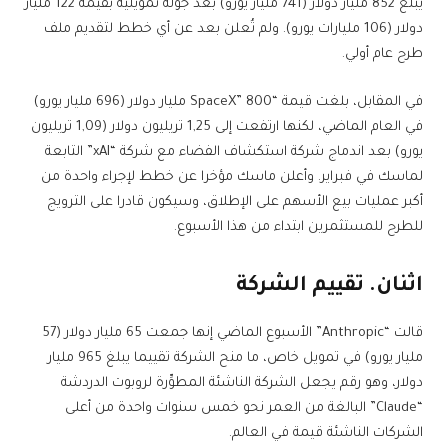
يبلغ 852 مليار دولار (741 مليار يورو) بعد جولة تمويلية بقيمة 122 مليار
دولار (106 مليارات يورو). ولم تُعلن بعد عن أي خطط لتقديم ملف
طرح عام أولي.
في المقابل، بلغت قيمة “SpaceX” 800 مليار دولار (696 مليار يورو)
في العام الماضي، لكنها ارتفعت إلى 1,25 تريليون دولار (1,09 تريليون
يورو) بعد اندماج شركة استكشاف الفضاء مع شركة “xAI” التابعة
لماسك في فبراير. وأعلن ماسك مؤخرا عن خطط لإجراء واحدة من
أكبر عمليات بيع الأسهم على الإطلاق، وسيكون قادرا على الترويج
للطرح للمستثمرين ابتداء من هذا الأسبوع.
اثنان. تقييم الشركة
قالت “Anthropic” الأسبوع الماضي إنها جمعت 65 مليار دولار (57
مليار يورو) في تمويل خاص، ما منح الشركة تقييما يبلغ 965 مليار
دولار، وهو رقم يجعل الشركة الناشئة المطوِّرة لروبوت الدردشة
“Claude” البالغة من العمر نحو خمس سنوات واحدة من أعلى
الشركات الناشئة قيمة في العالم.