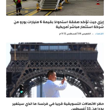
إيزي جيت تؤكد صفقة استحواذ بقيمة 6 مليارات يورو من
شركة استثمار مباشر أمريكية
اقتصاد
الخميس 06 أغسطس 9:12 م
حظر الاتصالات التسويقية قريبا في فرنسا: ما الذي سيتغير
بدءا من 11 أغسطس