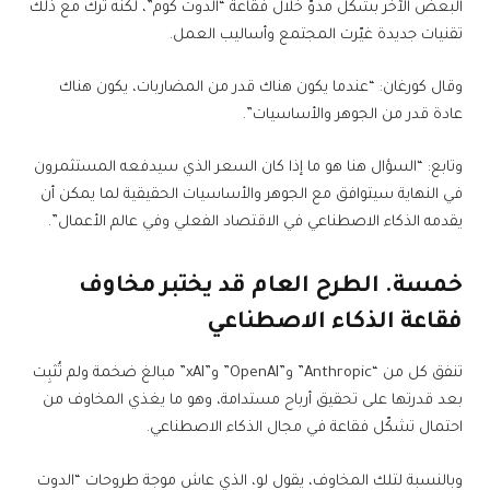
البعض الآخر بشكل مدوّ خلال فقاعة “الدوت كوم”، لكنه ترك مع ذلك
تقنيات جديدة غيّرت المجتمع وأساليب العمل.
وقال كورغان: “عندما يكون هناك قدر من المضاربات، يكون هناك
عادة قدر من الجوهر والأساسيات”.
وتابع: “السؤال هنا هو ما إذا كان السعر الذي سيدفعه المستثمرون
في النهاية سيتوافق مع الجوهر والأساسيات الحقيقية لما يمكن أن
يقدمه الذكاء الاصطناعي في الاقتصاد الفعلي وفي عالم الأعمال”.
خمسة. الطرح العام قد يختبر مخاوف
فقاعة الذكاء الاصطناعي
تنفق كل من “Anthropic” و”OpenAI” و”xAI” مبالغ ضخمة ولم تُثبِت
بعد قدرتها على تحقيق أرباح مستدامة، وهو ما يغذي المخاوف من
احتمال تشكّل فقاعة في مجال الذكاء الاصطناعي.
وبالنسبة لتلك المخاوف، يقول لو، الذي عاش موجة طروحات “الدوت