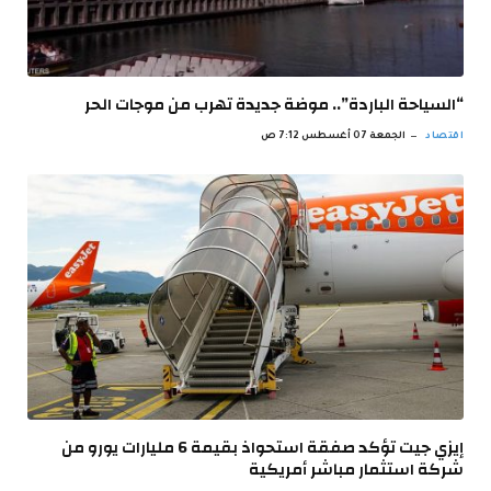
“السياحة الباردة”.. موضة جديدة تهرب من موجات الحر
اقتصاد
الجمعة 07 أغسطس 7:12 ص
إيزي جيت تؤكد صفقة استحواذ بقيمة 6 مليارات يورو من
شركة استثمار مباشر أمريكية