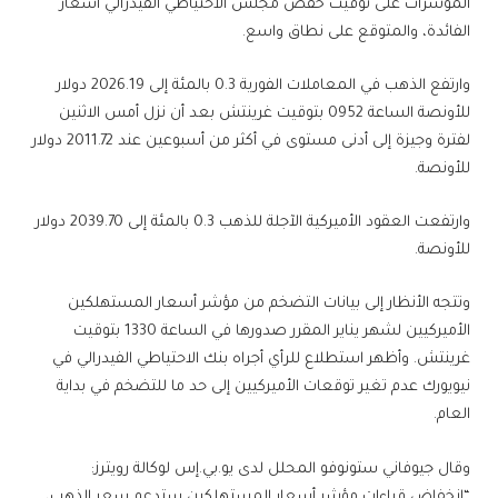
المؤشرات على توقيت خفض مجلس الاحتياطي الفيدرالي أسعار
الفائدة، والمتوقع على نطاق واسع.
وارتفع الذهب في المعاملات الفورية 0.3 بالمئة إلى 2026.19 دولار
للأونصة الساعة 0952 بتوقيت غرينتش بعد أن نزل أمس الاثنين
لفترة وجيزة إلى أدنى مستوى في أكثر من أسبوعين عند 2011.72 دولار
للأونصة.
وارتفعت العقود الأميركية الآجلة للذهب 0.3 بالمئة إلى 2039.70 دولار
للأونصة.
وتتجه الأنظار إلى بيانات التضخم من مؤشر أسعار المستهلكين
الأميركيين لشهر يناير المقرر صدورها في الساعة 1330 بتوقيت
غرينتش. وأظهر استطلاع للرأي أجراه بنك الاحتياطي الفيدرالي في
نيويورك عدم تغير توقعات الأميركيين إلى حد ما للتضخم في بداية
العام.
وقال جيوفاني ستونوفو المحلل لدى يو.بي.إس لوكالة رويترز:
“انخفاض قراءات مؤشر أسعار المستهلكين ستدعم سعر الذهب،