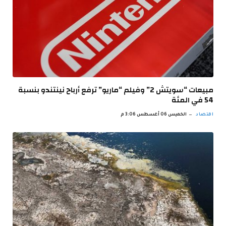
مبيعات “سويتش 2” وفيلم “ماريو” ترفع أرباح نينتندو بنسبة
54 في المئة
اقتصاد
الخميس 06 أغسطس 3:06 م