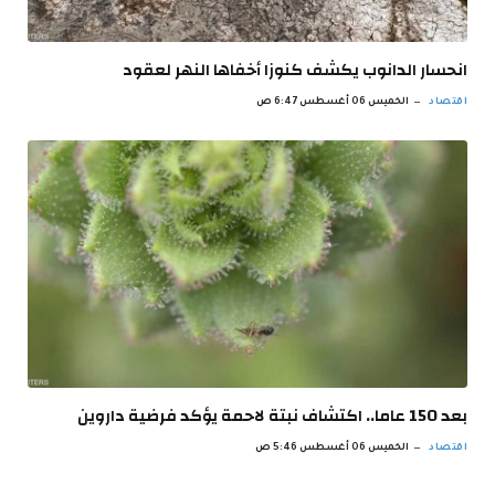
انحسار الدانوب يكشف كنوزا أخفاها النهر لعقود
اقتصاد
الخميس 06 أغسطس 6:47 ص
بعد 150 عاما.. اكتشاف نبتة لاحمة يؤكد فرضية داروين
اقتصاد
الخميس 06 أغسطس 5:46 ص