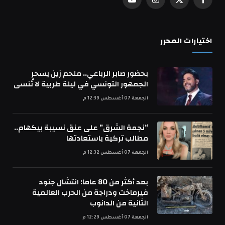
فيسبوك
X
الانستغرام
يوتيوب
(Twitter)
اختيارات المحرر
بحضور صابر الرباعي.. ملحم زين يسحر
الجمهور التونسي في ليلة طربية لا تُنسى
الجمعة 07 أغسطس 12:39 م
“نجمة الشرق” على عنق نسيبة بيكهام..
مطالب تركية باستعادتها
الجمعة 07 أغسطس 12:32 م
بعد أكثر من 80 عاما: انتشال جنود
فيرماخت ودراجة من الحرب العالمية
الثانية من الدانوب
الجمعة 07 أغسطس 12:29 م