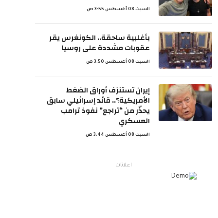
السبت 08 أغسطس 3:55 ص
بأغلبية ساحقة.. الكونغرس يقر
عقوبات مشددة على روسيا
السبت 08 أغسطس 3:50 ص
إيران تستنزف أوراق الضغط
الأمريكية؟.. قائد إسرائيلي سابق
يحذّر من “تراجع” نفوذ ترامب
العسكري
السبت 08 أغسطس 3:44 ص
اعلانات