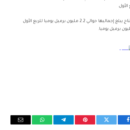
الأول
.
وفي نوفمبر، وافقت أوبك+ على تخفيضات طوعية للإنتاج يبلغ إجماليها حوالي 2.2 مليون برميل يوميا للربع الأول
ون برميل يوميا
.
فيسبوك
تويتر
بينتيريست
تيلقرام
واتساب
البريد