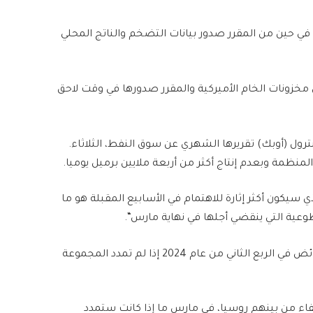
، في حين من المقرر صدور بيانات التضخم والناتج المحلي
مخزونات الخام الأميركية والمقرر صدورها في وقت لاحق
رول (أوبك) تقريرها الشهري عن سوق النفط، الثلاثاء.
منظمة وبعدم إنتاج أكثر من أربعة ملايين برميل يوميا
.
ذي سيكون أكثر إثارة للاهتمام في الأسابيع المقبلة هو ما
وعية التي ينقضي أجلها في نهاية مارس
“.
وأضافوا “تشير موازنتنا إلى أن السوق سيكون لديها فائض في الربع الثاني من عام 2024 إذا لم تمدد المجموعة
ء من بينهم روسيا، في مارس ما إذا كانت ستمدد