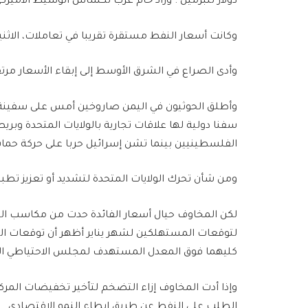
دولار للبرميل . وزاد خام غرب تكساس الوسيط الأميركي 10 سنتات أو 0.1 بالمئة إلى 77.02 دولار للبر
وكانت أسعار النفط مستقرة تقريبا في تعاملات، الاث
وأدى الصراع في الشرق الأوسط إلى إبقاء الأسعار مرت
وأطلق الحوثيون في اليمن صاروخين أمس على سفينة شح
سفنا دولية لها علاقات تجارية بالولايات المتحدة وبر
الفلسطينيين بينما تشن إسرائيل حربا على حركة حم
ومن شأن تحرك الولايات المتحدة لتشديد أو تعزيز تطبي
لكن المخاوف حيال أسعار الفائدة حدت من مكاسب النف
لتوقعات المستهلكين لشهر يناير أظهر أن توقعات الت
كليهما فوق المعدل المستهدف لمجلس الاحتياطي الفيدر
وإذا أدت المخاوف إزاء التضخم لتأخير تخفيضات المركز
الطلب على النفط عن طريق إبطاء النمو الاقتصادي
.