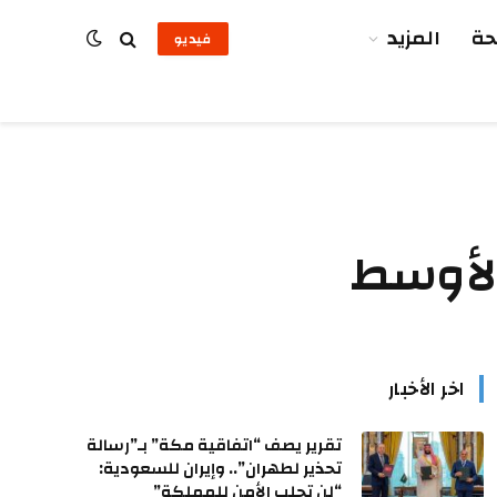
ة
المزيد
فيديو
الأوسط
اخر الأخبار
تقرير يصف “اتفاقية مكة” بـ”رسالة
تحذير لطهران”.. وإيران للسعودية:
“لن تجلب الأمن للمملكة”