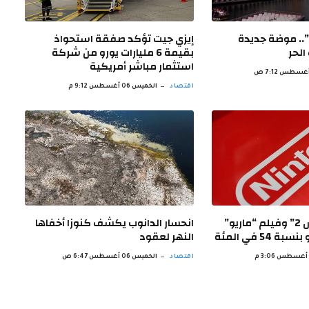
”.. موضة جديدة
إيزي جيت تؤكد صفقة استحواذ
الحر
بقيمة 6 مليارات يورو من شركة
استثمار مباشر أمريكية
اقتصاد
الخميس 06 أغسطس 9:12 م
مبيعات “سويتش 2” وفيلم “ماريو”
انحسار الدانوب يكشف كنوزا أخفاها
 54 في المئة
النهر لعقود
اقتصاد
الخميس 06 أغسطس 6:47 ص