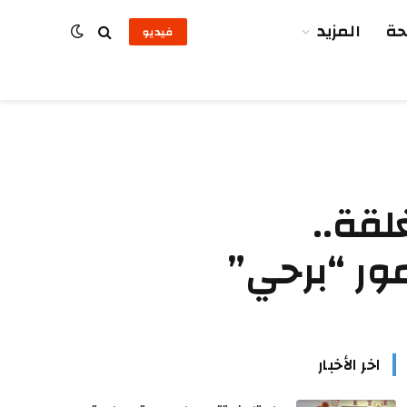
ة
المزيد
فيديو
لقة..
مور “برحي”
اخر الأخبار