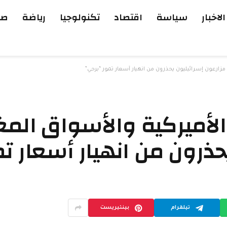
الاخبار
سياسة
اقتصاد
تكنولوجيا
رياضة
صح
مزارعون إسرائيليون يحذرون من انهيار أسعار تمور “برحي”
لأميركية والأسواق المغ
حذرون من انهيار أسعار ت
تيلقرام
بينتيريست