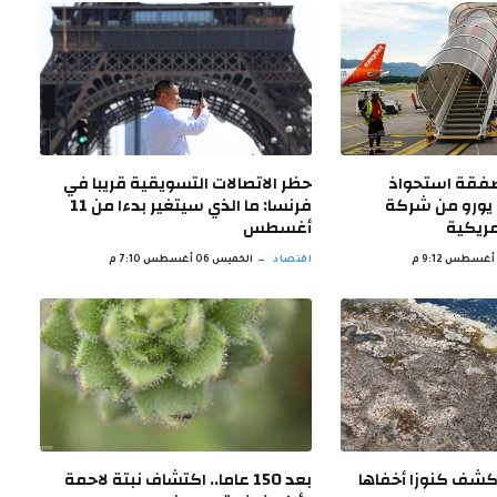
صفقة استحواذ
حظر الاتصالات التسويقية قريبا في
يارات يورو من شركة
فرنسا: ما الذي سيتغير بدءا من 11
مريكية
أغسطس
اقتصاد
الخميس 06 أغسطس 7:10 م
يكشف كنوزا أخفاها
بعد 150 عاما.. اكتشاف نبتة لاحمة