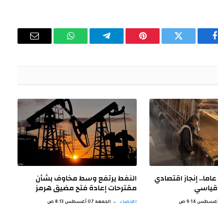
فيسبوك
تويتر
بينتيريست
تيلقرام
واتساب
البريد
الإلكتروني
لأول مرة منذ 16 عاما.. إنجاز اقتصادي
النفط يرتفع وسط مخاوف بشأن
قياسي
مقترحات إعادة فتح مضيق هرمز
اقتصاد
الجمعة 07 أغسطس 8:13 ص