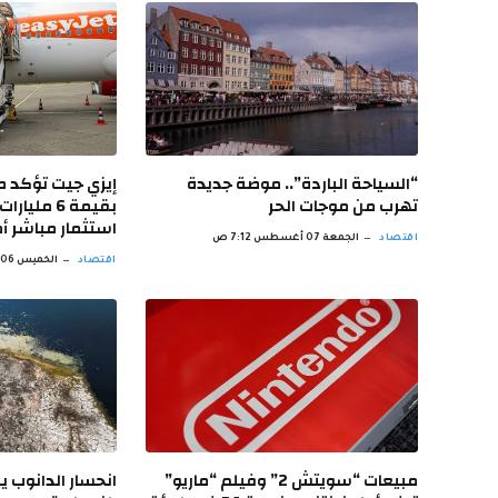
“السياحة الباردة”.. موضة جديدة
إيزي جيت تؤكد 
تهرب من موجات الحر
بقيمة 6 مل
استثمار مباشر أ
اقتصاد
الجمعة 07 أغسطس 7:12 ص
اقتصاد
الخميس 06 أغسطس 9:12 م
مبيعات “سويتش 2” وفيلم “ماريو”
انحسار الدانوب 