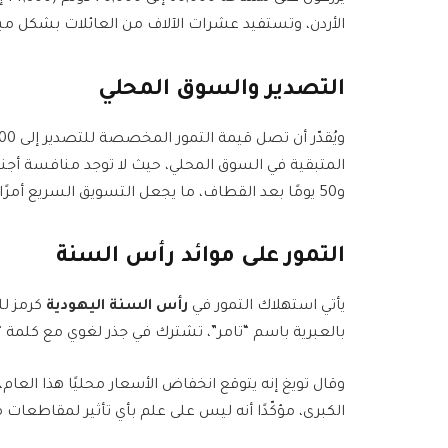
الأردن، وتستفيد عشرات الآلاف من العائلات بشكل مب
التصدير والسوق المحلي
و50 يومًا بعد القطاف، ما يجعل التسويق السريع أمرًا حيويًا للمزارعين.
التمور على موائد رأس السنة
يأتي استهلاك التمور في
رأس السنة اليهودية
كرمز للح
بالعبرية باسم “تامر”، تشترك في جذر لغوي مع كلمة “تا
وقال تويغ إنه يتوقع انخفاض الأسعار محليًا هذا العام
الكبرى، مؤكّدًا أنه ليس على علم بأي تأثير لمقاطعات 