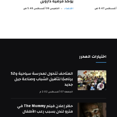
يؤكد فرضية داروين
اقتصاد
الخميس 06 أغسطس 5:46 ص
اختيارات المحرر
المتاحف تتحول لمدرسة سياحية و52
برنامجًا لتأهيل الشباب وصناعة جيل
جديد
الجمعة 07 أغسطس 2:02 م
حظر إعلان فيلم The Mummy في
مترو لندن بسبب رعب الأطفال