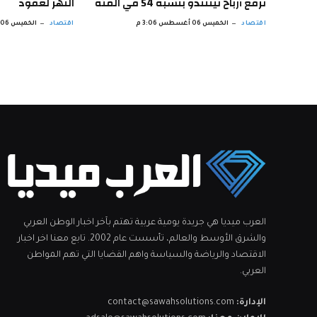
ترفع أرباح نينتندو بنسبة 54 في المئة
النهر لعقود
اقتصاد
الخميس 06 أغسطس 3:06 م
اقتصاد
الخميس 06 أغسطس 6:47 ص
العرب ميديا هي جريدة يومية عربية تهتم بآخر اخبار الوطن العربي
والشرق الأوسط والعالم، تأسست عام 2002. تابع معنا اخر اخبار
الاقتصاد والرياضة والسياسة واهم القضايا التي تهم المواطن
العربي.
الإدارة:
contact@sawahsolutions.com