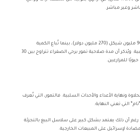
اشر وغير مباشر.
ويُقدّر أن تصل قيمة التمور المخصصة للتصدير إلى 900 مليون شيكل (270 مليون دولار)، بينما تُباع الكمية
المتبقية في السوق المحلي، حيث لا توجد منافسة أجنبية. ويُذكر أن مدة صلاحية تمور برحي الصفراء تتراوح بين 30
لاوة ونهاية الأعداء والأحداث السلبية. فالتمور، التي تُعرف
م” التي تعني النهاية.
، رغم أن ذلك يعتمد بشكل كبير على سلاسل البيع بالتجزئة
مضادة لإسرائيل على المبيعات الخارجية.