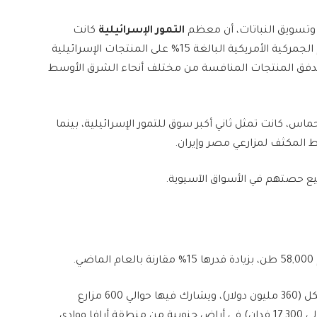
وتسويق النباتات، أن معظم
التمور الإسرائيلية
كانت
تُصدَّر تقليديًا إلى أوروبا والولايات المتحدة. لكن الرسوم الجمركية الأمريكية البالغة 15% على المنتجات الإسرائيلية
ى تدفق المنتجات المنافسة من مختلف أنحاء الشرق الأوسط
اس، كانت تمثل ثاني أكبر سوق للتمور الإسرائيلية، بينما
 المكثف لمزارعي مصر وإيران.
سيع حصتهم في الأسواق الآسيوية.
.
ويبلغ حجم صناعة التمور الإسرائيلية نحو 1.2 مليار شيكل (360 مليون دولار)، ويشارك فيها حوالي 600 مزارع
يزرعون على مساحة 60,000 إلى 70,000 دونم (14,800 إلى 17,300 فدان) في أراضٍ جنوبية من منطقة أرافا ووادي