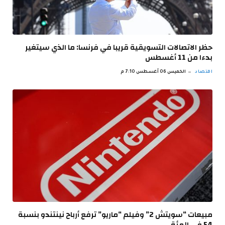
حظر الاتصالات التسويقية قريبا في فرنسا: ما الذي سيتغير
بدءا من 11 أغسطس
اقتصاد
الخميس 06 أغسطس 7:10 م
مبيعات “سويتش 2” وفيلم “ماريو” ترفع أرباح نينتندو بنسبة
54 في المئة