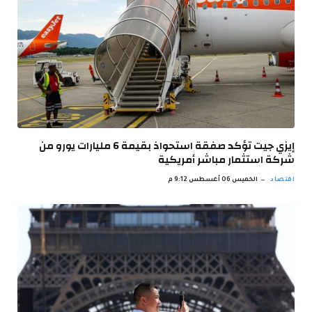
إيزي جيت تؤكد صفقة استحواذ بقيمة 6 مليارات يورو من
شركة استثمار مباشر أمريكية
اقتصاد
الخميس 06 أغسطس 9:12 م