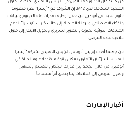
من جانبه قال الدكتور فهد المرزوقي، الرئيس التنفيذي لمنصة الحلول
الصحية المتكاملة لدى M42، إن الشراكة مع “أرسيرا” تعزز منظومة
علوم الحياة في أبوظبي من خلال توظيف قدرات علم الجينوم والبيانات
والذكاء الاصطناعي والرعاية الصحية، إلى جانب خبرات “أرسيرا”، لدعم
الصناعات الدوائية الحيوية والتطوير السريري وتحويل الابتكار إلى حلول
علاجية تخدم المرضى.
من جهتها أكدت إيزابيل أفونسو، الرئيس التنفيذي لشركة “أرسيرا
لايف ساينسز”، أن التعاون يعكس قوة منظومة علوم الحياة في
أبوظبي، من خلال الجمع بين قدرات الابتكار والتصنيع وتسهيل
وصول المرضى إلى العلاجات بما يحقق أثراً مستداماً.
أخبار الإمارات