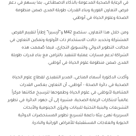
في الرعاية الصحية المدعومة بالذكاء الاصطناعي، بما يسهم في دعم
فرص التعاون الفورية وبناء القدرات طويلة المدى ضمن منظومة
الصحة وعلوم الحياة في أبوظبي.
ومن خلال هذا التعاون، ستضع M42 و”أرسيرا” إطاراً لتقييم الفرص
المشتركة وتحديد حالات الاستخدام ذات الأولوية وتمكين التعاون في
مجالات التطوير الدوائي والتسويق التجاري، فيما صُممت هذه
الشراكة لدعم مسارات عملية للتنفيذ بالتزامن مع بناء قدرات طويلة
المدى ضمن منظومة علوم الحياة في أبوظبي.
وأكدت الدكتورة أسماء المناعي، المدير التنفيذي لقطاع علوم الحياة
الصحية في دائرة الصحة – أبوظبي، أن التعاون يعكس القدرات
المتنامية لأبوظبي في علوم الحياة وطموحها لترسيخ مكانتها مركزاً
عالمياً لابتكارات الرعاية الصحية، مشيرة إلى أن جهود الدائرة في تطوير
التشريعات والبنية التحتية للبيانات والرؤى الجينومية والأبحاث
السريرية تهيئ بيئة داعمة لتسريع تطوير المستحضرات الدوائية
الحيوية والعلاجات المستقبلية للأمراض الوراثية والنادرة.