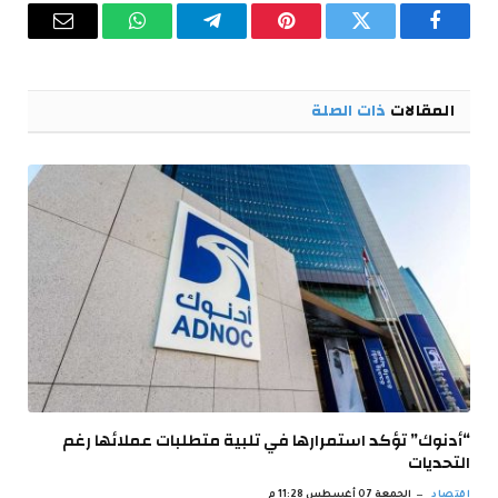
فيسبوك
تويتر
بينتيريست
تيلقرام
واتساب
البريد
الإلكترو
المقالات
ذات الصلة
“أدنوك” تؤكد استمرارها في تلبية متطلبات عملائها رغم
التحديات
اقتصاد
الجمعة 07 أغسطس 11:28 م