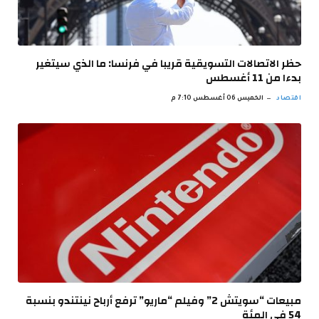
حظر الاتصالات التسويقية قريبا في فرنسا: ما الذي سيتغير
بدءا من 11 أغسطس
اقتصاد
الخميس 06 أغسطس 7:10 م
مبيعات “سويتش 2” وفيلم “ماريو” ترفع أرباح نينتندو بنسبة
54 في المئة