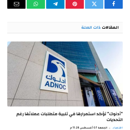
فيسبوك
تويتر
بينتيريست
تيلقرام
واتساب
البريد
الإلكترو
المقالات
ذات الصلة
“أدنوك” تؤكد استمرارها في تلبية متطلبات عملائها رغم
التحديات
اقتصاد
الجمعة 07 أغسطس 11:28 م