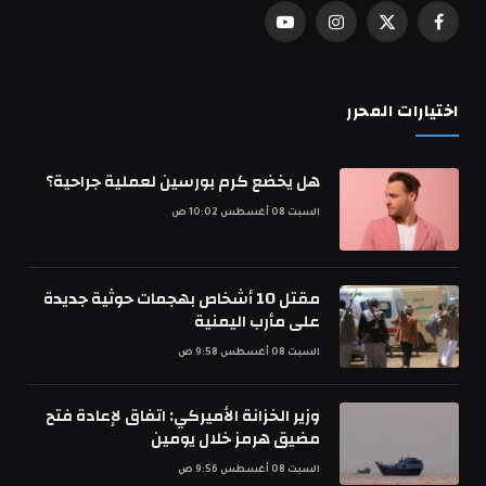
فيسبوك
X
الانستغرام
يوتيوب
(Twitter)
اختيارات المحرر
هل يخضع كرم بورسين لعملية جراحية؟
السبت 08 أغسطس 10:02 ص
مقتل 10 أشخاص بهجمات حوثية جديدة
على مأرب اليمنية
السبت 08 أغسطس 9:58 ص
وزير الخزانة الأميركي: اتفاق لإعادة فتح
مضيق هرمز خلال يومين
السبت 08 أغسطس 9:56 ص