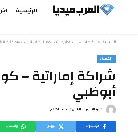
الرئيسية
اخر 
»
»
الرئيسية
اقتصاد
شراكة إماراتية – كورية لدراسة إنشاء منطقة صناع
اقتصاد
شراكة إماراتية – كو
أبوظبي
فريق التحرير
الإثنين 06 يوليو 3:24 م
فيسبوك
تويتر
واتساب