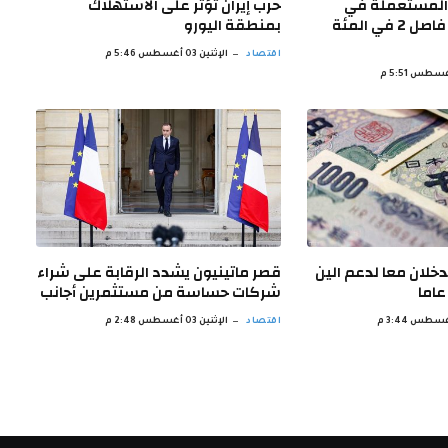
المستعملة في
حرب إيران تؤثر على الاستهلاك
إسبانيا ترتفع 16 فاصل 2 في المئة
بمنطقة اليورو
اقتصاد
الإثنين 03 أغسطس 5:46 م
تدخلان معا لدعم الين
قصر ماتينيون يشدد الرقابة على شراء
شركات حساسة من مستثمرين أجانب
اقتصاد
الإثنين 03 أغسطس 2:48 م