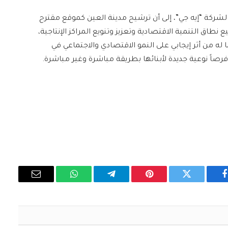
كة “إيه جي”، إلى أن ترشيح مدينة العين كموقع مقترح
طاق التنمية الاقتصادية وتعزيز وتنويع المراكز الإنتاجية،
ما له من أثر إيجابي على النمو الاقتصادي والاجتماعي في
صاً نوعية جديدة لأبنائها بطريقة مباشرة وغير مباشرة.
فيسبوك
تويتر
بينتيريست
تيلقرام
واتساب
البريد
الإلكتروني