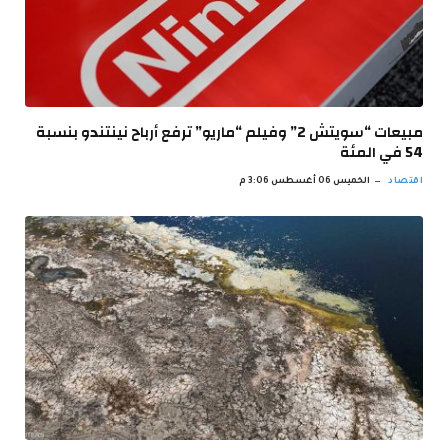
مبيعات “سويتش 2” وفيلم “ماريو” ترفع أرباح نينتندو بنسبة
54 في المئة
اقتصاد
الخميس 06 أغسطس 3:06 م