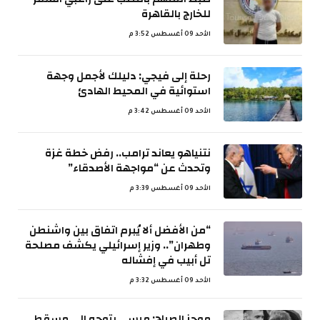
للخارج بالقاهرة
الأحد 09 أغسطس 3:52 م
رحلة إلى فيجي: دليلك لأجمل وجهة
استوائية في المحيط الهادئ
الأحد 09 أغسطس 3:42 م
نتنياهو يعاند ترامب.. رفض خطة غزة
وتحدث عن “مواجهة الأصدقاء”
الأحد 09 أغسطس 3:39 م
“من الأفضل ألا يُبرم اتفاق بين واشنطن
وطهران”.. وزير إسرائيلي يكشف مصلحة
تل أبيب في إفشاله
الأحد 09 أغسطس 3:32 م
موجز الصباح: ميسي يتوجه الى مسقط