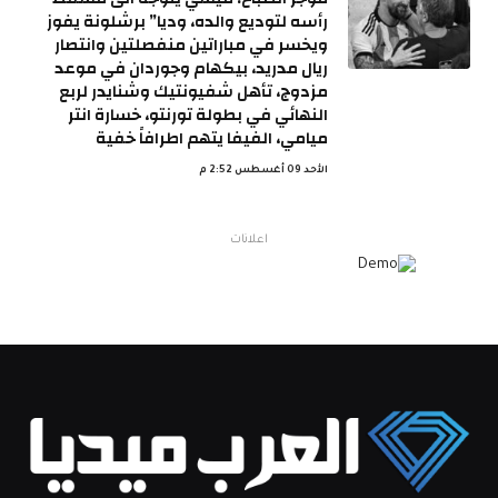
رأسه لتوديع والده، وديا” برشلونة يفوز
ويخسر في مباراتين منفصلتين وانتصار
ريال مدريد، بيكهام وجوردان في موعد
مزدوج، تأهل شفيونتيك وشنايدر لربع
النهائي في بطولة تورنتو، خسارة انتر
ميامي، الفيفا يتهم اطرافاً خفية
الأحد 09 أغسطس 2:52 م
اعلانات