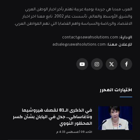
العرب ميديا هي جريدة يومية عربية تهتم بآخر اخبار الوطن العربي
والشرق الأوسط والعالم، تأسست عام 2002. تابع معنا اخر اخبار
الاقتصاد والرياضة والسياسة واهم القضايا التي تهم المواطن العربي.
الإدارة:
contact@sawahsolutions.com
للإعلان معنا:
adsale@sawahsolutions.com
فيسبوك
X
الانستغرام
يوتيوب
(Twitter)
اختيارات المحرر
في الذكرى الـ81 لقصف هيروشيما
وناغاساكي.. جدل في اليابان بشأن كسر
المحظور النووي
الأحد 09 أغسطس 4:33 م