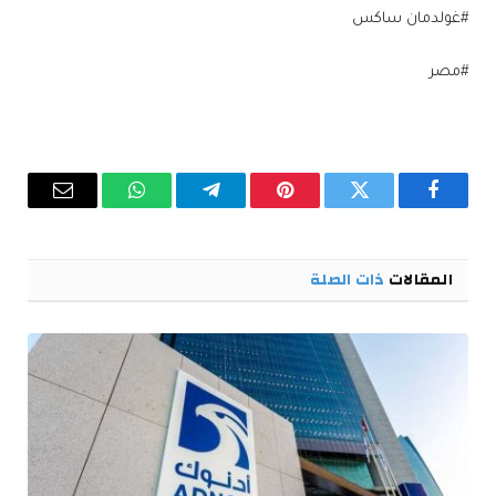
#غولدمان ساكس
#مصر
فيسبوك
تويتر
بينتيريست
تيلقرام
واتساب
البريد
الإلكترو
المقالات
ذات الصلة