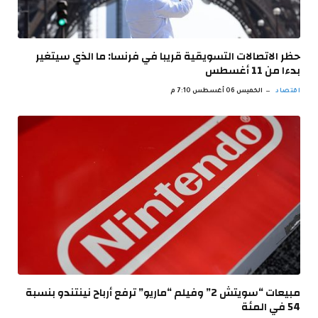
حظر الاتصالات التسويقية قريبا في فرنسا: ما الذي سيتغير
بدءا من 11 أغسطس
اقتصاد
الخميس 06 أغسطس 7:10 م
مبيعات “سويتش 2” وفيلم “ماريو” ترفع أرباح نينتندو بنسبة
54 في المئة