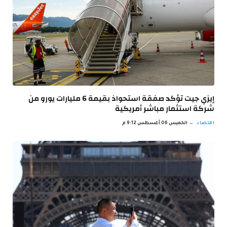
إيزي جيت تؤكد صفقة استحواذ بقيمة 6 مليارات يورو من
شركة استثمار مباشر أمريكية
اقتصاد
الخميس 06 أغسطس 9:12 م