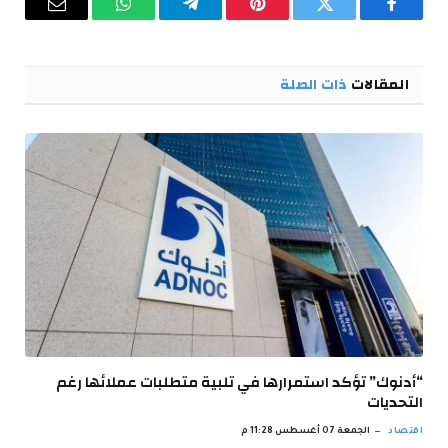
فيسبوك
تويتر
بينتيريست
تيلقرام
واتساب
البريد
الإلكترو
المقالات
ذات الصلة
“أدنوك” تؤكد استمرارها في تلبية متطلبات عملائها رغم
التحديات
اقتصاد
الجمعة 07 أغسطس 11:28 م