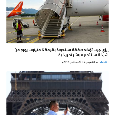
إيزي جيت تؤكد صفقة استحواذ بقيمة 6 مليارات يورو من
شركة استثمار مباشر أمريكية
اقتصاد
الخميس 06 أغسطس 9:12 م