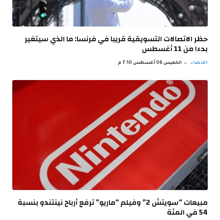
حظر الاتصالات التسويقية قريبا في فرنسا: ما الذي سيتغير
بدءا من 11 أغسطس
اقتصاد
الخميس 06 أغسطس 7:10 م
مبيعات “سويتش 2” وفيلم “ماريو” ترفع أرباح نينتندو بنسبة
54 في المئة