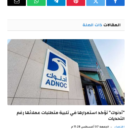
فيسبوك
تويتر
بينتيريست
تيلقرام
واتساب
البريد
الإلكترو
المقالات
ذات الصلة
“أدنوك” تؤكد استمرارها في تلبية متطلبات عملائها رغم
التحديات
اقتصاد
الجمعة 07 أغسطس 11:28 م