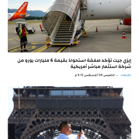
إيزي جيت تؤكد صفقة استحواذ بقيمة 6 مليارات يورو من
شركة استثمار مباشر أمريكية
اقتصاد
الخميس 06 أغسطس 9:12 م