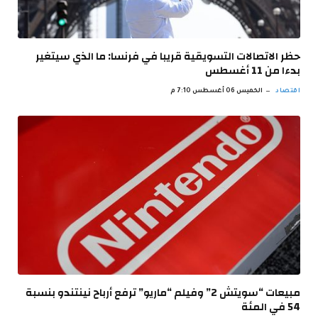
حظر الاتصالات التسويقية قريبا في فرنسا: ما الذي سيتغير
بدءا من 11 أغسطس
اقتصاد
الخميس 06 أغسطس 7:10 م
مبيعات “سويتش 2” وفيلم “ماريو” ترفع أرباح نينتندو بنسبة
54 في المئة