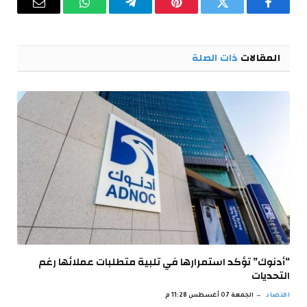
فيسبوك
تويتر
بينتيريست
تيلقرام
واتساب
البريد
الإلكترو
المقالات
ذات الصلة
“أدنوك” تؤكد استمرارها في تلبية متطلبات عملائها رغم
التحديات
اقتصاد
الجمعة 07 أغسطس 11:28 م