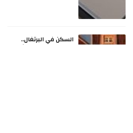
السكن في البرتغال..
لماذا لا تكفي 400 ألف
يورو لشراء منزل؟
الإثنين 03 أغسطس 10:44 ص