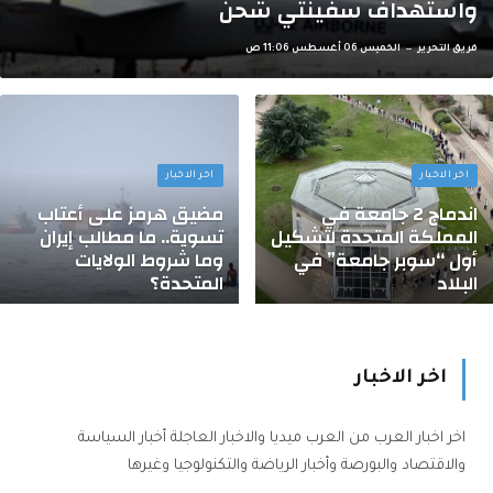
واستهداف سفينتي شحن
فريق التحرير
الخميس 06 أغسطس 11:06 ص
اخر الاخبار
اخر الاخبار
اندماج 2 جامعة في
مضيق هرمز على أعتاب
المملكة المتحدة لتشكيل
تسوية.. ما مطالب إيران
أول “سوبر جامعة” في
وما شروط الولايات
البلاد
المتحدة؟
اخر الاخبار
اخر اخبار العرب من العرب ميديا والاخبار العاجلة أخبار السياسة
والاقتصاد والبورصة وأخبار الرياضة والتكنولوجيا وغيرها