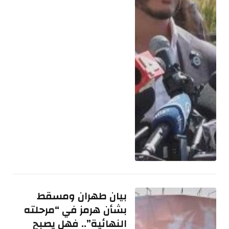
بيان طهران ومسقط
بشأن هرمز في “مرحلته
النهائية”.. فهل يصبح