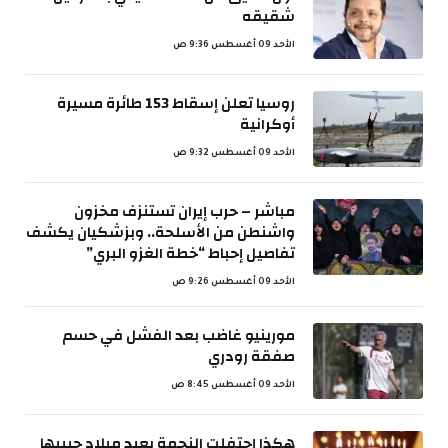
شقيقه
الأحد 09 أغسطس 9:36 ص
روسيا تعلن إسقاط 153 طائرة مسيرة
أوكرانية
الأحد 09 أغسطس 9:32 ص
مباشر – حرب إيران تستنزف مخزون
واشنطن من الأسلحة.. وبزشكيان يكشف
تفاصيل إحباط “خطة الغزو البري”
الأحد 09 أغسطس 9:26 ص
مورينيو غاضب بعد الفشل في حسم
صفقة رودري
الأحد 09 أغسطس 8:45 ص
هكذا إحتفلت النجمة بعيد ميلاد حبيبها