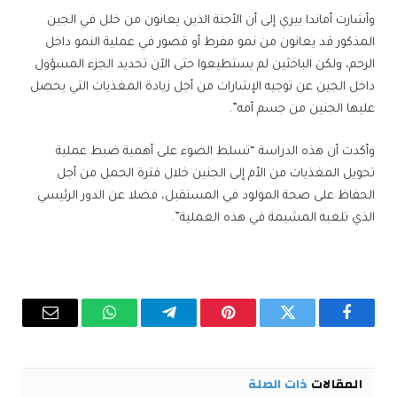
وأشارت أماندا بيري إلى أن الأجنة الذين يعانون من خلل في الجين
المذكور قد يعانون من نمو مفرط أو قصور في عملية النمو داخل
الرحم، ولكن الباحثين لم يستطيعوا حتى الآن تحديد الجزء المسؤول
داخل الجين عن توجيه الإشارات من أجل زيادة المغذيات التي يحصل
عليها الجنين من جسم أمه”.
وأكدت أن هذه الدراسة “تسلط الضوء على أهمية ضبط عملية
تحويل المغذيات من الأم إلى الجنين خلال فترة الحمل من أجل
الحفاظ على صحة المولود في المستقبل، فضلا عن الدور الرئيسي
الذي تلعبه المشيمة في هذه العملية”.
فيسبوك
تويتر
بينتيريست
تيلقرام
واتساب
البريد
الإلكترو
المقالات
ذات الصلة