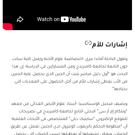
إشارات للأم
وتقول الباحثة أماندا بيري -اختصاصية علوم الأجنة وزميل كلية سانت
جون التابعة لجامعة كامبريدج ومِن المشاركين في الدراسة- إن هذا
البحث هو “أول دليل مباشر يثبت أن الجين الذي يحصل عليه الجنين
من الأب يعطي إشارات للأم من أجل الحصول على المغذيات التي
يحتاجها”.
ويضيف ميجيل كونستانسيا -أستاذ علوم الأيض الغذائي من معهد
“ويلكام إم آر سي” البحثي التابع لجامعة كامبريدج في تصريحات
للموقع الإلكتروني “سايتيك ديلي” المتخصص في الأبحاث العلمية-
أن “منظومة التحكم بالريموت كونترول لدى الجنين تعمل عن طريق
الجينات، ويمكن تشغيلها أو تعطيلها حسب الجينات التي يحصل