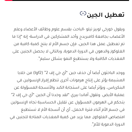
تعطيل الجين
ويقول خورخي لوبيز تيلو -الباحث بقسم علوم وظائف الأعضاء وعلم
الأعصاب بجامعة كامبريدج وأحد المشاركين في الدراسة- إنه “إذا ما
تم تعطيل عمل هذا الجين، فإن جسم الأم لا ينتج كمية كافية من
الغلوكوز والدهون في الدورة الدموية، وبالتالي لا يحصل الجنين على
المغذيات الكافية ولا يستطيع النمو بشكل سليم”.
ووجد الباحثون أيضا أن حذف جين “آي جي إف 2” (Igf2) من خلايا
المشيمة يؤثر على إنتاج هرمونات أخرى تنظم إفراز الإنسولين في
البنكرياس، ويؤثر أيضا على استجابة الكبد والأنسجة المسؤولة عن
عملية الأيض. وتقول أماندا بيري “لقد وجدنا أن الجين “آي جي إف 2″
يتحكم في الهرمون المسؤول عن تقليل الحساسية تجاه الإنسولين
في جسم الأم أثناء فترة الحمل، أي أن أنسجة الأم لا تستطيع
امتصاص الغلوكوز، مما يزيد من كمية المغذيات المتاحة للجنين في
الدورة الدموية للأم”.