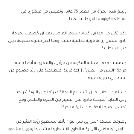
وتبلغ هذه المرأة من العمر 75 عاما، وتعيش في فيكتوريا في
مقاطعة كولومبيا البريطانية بكندا.
وقد تغير كل هذا في فبراير/شباط الماضي بعد أن خضعت لجراحة
نادرة تسمى زراعة قرنية عظمية سنية، وفقا لخبر نشرته صحيفة ديلي
ميل البريطانية.
وتضمنت هذه العملية المكونة من جزأين، والمعروفة أيضا باسم
جراحة “السن في العين”، زراعة قرنية اصطناعية على وتد مصنوع من
سنها في تجويف عينها.
واستعادت جايل خلال الأسابيع اللاحقة قدرتها على الرؤية تدريجيا،
وفي البداية أصبحت قادرة على التمييز بين الضوء والظلام، ومع
تحسن بصرها لاحقا عادت لرؤية الحركات.
وصرحت لشبكة “سي بي سي نيوز” بأنها تستطيع رؤية الكثير من
الألوان “ويمكنني الآن رؤية الخارج. الأشجار والعشب والزهور، إنه شعور