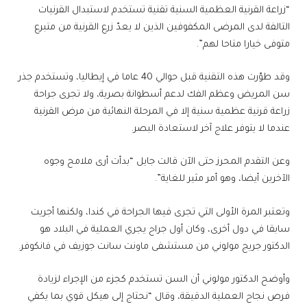
“زراعة القرنية العظمية السنية تقنية تستخدم لاستبدال القرنيات
التالفة لدى المرضى المكفوفين الذين لا يعدّ زرع القرنية من متبرع
متوفى خيارا متاحا لهم”.
وقد طوّرت هذه التقنية قبل حوالي 40 عاما في إيطاليا، وتستخدم جذر
سن المريض وعظم الفك لدعم أسطوانة بصرية، ولا تجرى جراحة
زراعة قرنية عظمية سنية إلا في المرحلة النهائية من مرض القرنية
عندما لا يتوفر علاج آخر لاستعادة البصر.
وعن التقدم المحرز حتى الآن قالت جايل “بدأت أرى ملامح وجوه
الآخرين أيضا، وهو أمر مثير للغاية”.
وتعتبر المرة الأولى التي تجرى فيها الجراحة في كندا، ولكنها أجريت
سابقا في دول أخرى، وكان أول جراح يجري العملية في البلاد هو
الدكتور جريج مولوني من مستشفى ماونت سانت جوزيف في فانكوفر.
وأوضح الدكتور مولوني أن السن تستخدم كجزء من الإجراء لزيادة
فرص نجاح العملية الدقيقة، وقال “نحتاج إلى هيكل قوي بما يكفي