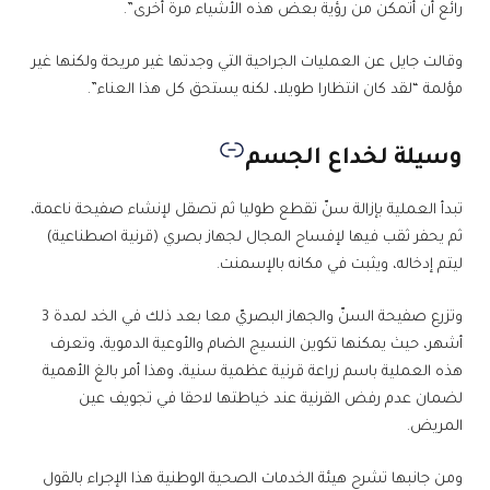
رائع أن أتمكن من رؤية بعض هذه الأشياء مرة أخرى”.
وقالت جايل عن العمليات الجراحية التي وجدتها غير مريحة ولكنها غير
مؤلمة “لقد كان انتظارا طويلا، لكنه يستحق كل هذا العناء”.
وسيلة لخداع الجسم
تبدأ العملية بإزالة سنّ تقطع طوليا ثم تصقل لإنشاء صفيحة ناعمة،
ثم يحفر ثقب فيها لإفساح المجال لجهاز بصري (قرنية اصطناعية)
ليتم إدخاله، ويثبت في مكانه بالإسمنت.
وتزرع صفيحة السنّ والجهاز البصريّ معا بعد ذلك في الخد لمدة 3
أشهر، حيث يمكنها تكوين النسيج الضام والأوعية الدموية، وتعرف
هذه العملية باسم زراعة قرنية عظمية سنية، وهذا أمر بالغ الأهمية
لضمان عدم رفض القرنية عند خياطتها لاحقا في تجويف عين
المريض.
ومن جانبها تشرح هيئة الخدمات الصحية الوطنية هذا الإجراء بالقول