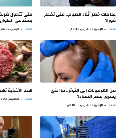
علامات خطر أثناء الصيام.. متى تفطر
متى تتحول ضربة 
فورا؟
يستدعي الطوار
صحة
الإثنين 02 مارس 1:40 م
صحة
الإثنين 02 مارس 12:38 م
من الهرمونات إلى التوتر.. ما الذي
‫هذه الأغذية ته
يسرق شعر النساء؟
صحة
الخميس 04 ديسمبر 3:24 م
صحة
الإثنين 02 مارس 10:35 ص