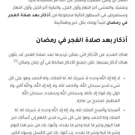
النهار. أي وقتي المغرب والفجر؛ لأن الله أمر بتسبيحه بكرة
وعشيًا، والعشي آخر النهار وأول الليل، والبكرة آخر الليل وأول النهار.
ونستعرض في السطور التالية مجموعة من
أذكار بعد صلاة الفجر
في رمضان
لتبدأ يومك بكل خير وطمأنينة.
أذكار بعد صلاة الفجر في رمضان
هناك العديد من الأذكار التي يمكن ترديدها بعد صلاة الفجر، قد يكون
[1]
هناك أذكار بعينها، لكن جميع الأذكار صالحة في أي زمان ومكان.
لا إله إلا الله وحده لا شريك له، له الملك، وله الحمد وهو على كل
شيء قدير سبحان الله، والحمد لله، ولا إله إلا الله، والله أكبر، ولا
حول ولا قوة إلا بالله، وسبحان الله وبحمده، سبحان الله
العظيم. صحيح بن ماجه.
أصبحنا وأصبح الملك لله، ولا إله إلا الله وحده لا شريك له، له
الملك وله الحمد وهو على كل شيء قدير، اللهم إني أسألك خير
هذا اليوم وخير ما فيه وخير ما بعده، وأعوذ بك من شر هذا اليوم
وشر ما فيه وشر ما بعده، رب أعوذ بك من الكسل وسوء الكبر،