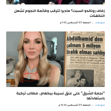
زفاف رونالدو السبت؟ ماديرا تترقب وقائمة النجوم تشعل
التكهنات
منوعات
الجمعة 07 أغسطس 1:32 م
“نجمة الشرق” على عنق نسيبة بيكهام.. مطالب تركية
باستعادتها
منوعات
الجمعة 07 أغسطس 12:32 م