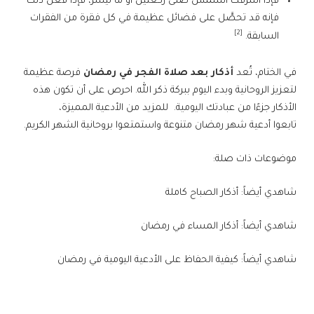
فإذا أشرقت الشمس صلى ركعتين أو ما تيسر، فإذا فعل ذلك
فإنه قد تحصَّل على فضائل عظيمة في كل فقرة من الفقرات
[2]
السابقة.
في الختام، تُعد
أذكار بعد صلاة الفجر في رمضان
فرصة عظيمة
لتعزيز الروحانية وبدء اليوم ببركة ذكر الله. احرص على أن تكون هذه
الأذكار جزءًا من عبادتك اليومية. للمزيد من الأدعية المميزة،
تابعوا أدعية شهر رمضان متنوعة واستمتعوا بروحانية الشهر الكريم.
موضوعات ذات صلة:
شاهدي أيضاً: أذكار الصباح كاملة
شاهدي أيضاً: أذكار المساء في رمضان
شاهدي أيضاً: كيفية الحفاظ على الأدعية اليومية في رمضان