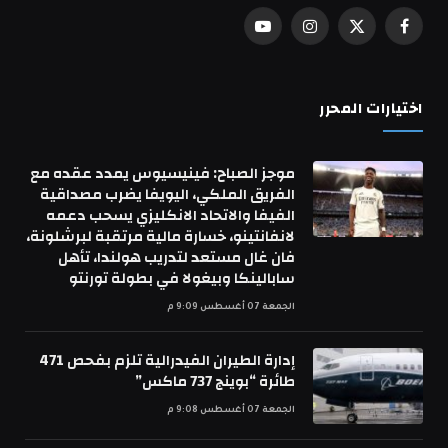
فيسبوك
X
الانستغرام
يوتيوب
(Twitter)
اختيارات المحرر
موجز الصباح: فينيسيوس يمدد عقده مع
الفريق الملكي، اليويفا يضرب مصداقية
الفيفا والاتحاد الانكليزي يسحب دعمه
لانفانتينو، خسارة مالية مرتقبة لبرشلونة،
فان غال مستعد لتدريب هولندا، تأهل
سابالينكا وبيغولا في بطولة تورنتو
الجمعة 07 أغسطس 9:09 م
إدارة الطيران الفيدرالية تلزم بفحص 471
طائرة “بوينج 737 ماكس”
الجمعة 07 أغسطس 9:08 م