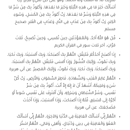
شَرِيكَ لَهُ، لَهُ الْمُلْكُ وَلَهُ الْحَمْدُ، وَهُوَ عَلَى كُلِّ شَيْءٍ قَدِيرٌ، رَبِّ
أَسْأَلُكَ خَيْرَ مَا فِي هَذِهِ اللَّيْلَةِ وَخَيْرَ مَا بَعْدَهَا، وَأَعُوذُ بِكَ مِنْ شَرِّ مَا
فِي هَذِهِ اللَّيْلَةِ وَشَرِّ مَا بَعْدَهَا، رَبِّ أَعُوذُ بِكَ مِنَ الْكَسَلِ، وَسُوءِ
الْكِبَرِ، رَبِّ أَعُوذُ بِكَ مِنْ عَذَابٍ فِي النَّارِ، وَعَذَابٍ فِي الْقَبْرِ. صحيح
مسلم
قُلْ هُوَ اللَّهُ أَحَدٌ، وَالْمُعَوِّذَتَيْنِ حِينَ تُمْسِي، وَحِينَ تُصْبِحُ، ثَلاَثَ
مَرَّاتٍ، آخر ثلاث سور في القرآن الكريم.
إِذَا أَصْبَحَ أَحَدُكُمْ فَلْيَقُلِ: اللَّهُمَّ بِكَ أَصْبَحْنَا، وَبِكَ أَمْسَيْنَا، وَبِكَ نَحْيَا،
وَبِكَ نَمُوتُ، وَإِلَيْكَ النُّشُورُ. وَإِذَا أَمْسَى فَلْيَقُلِ: اللَّهُمَّ بِكَ أَمْسَيْنَا،
وَبِكَ أَصْبَحْنَا، وَبِكَ نَحْيَا، وَبِكَ نَمُوتُ، وَإِلَيْكَ الْمَصِيرُ. عن أبي هريرة.
اللَّهُمَّ عَالِمَ الْغَيْبِ وَالشَّهَادَةِ، فَاطِرَ السَّمَوَاتِ وَالأَرْضِ، رَبَّ كُلِّ
شَيْءٍ وَمَلِيكَهُ، أَشْهَدُ أَنْ لاَ إِلَهَ إِلاَّ أَنْتَ، أَعُوذُ بِكَ مِنْ شَرِّ
نَفْسِي، وَشَرِّ الشَّيْطَانِ وَشِرْكِهِ، وَأَنْ أَقْتَرِفَ عَلَى نَفْسِي سُوءاً أَوْ
أَجُرَّهُ إِلَى مُسْلِمٍ، قُلْهُ إِذَا أَصْبَحْتَ، وَإِذَا أَمْسَيْتَ، وَإِذَا أَخَذْتَ
مَضْجَعَكَ. عن أبي هريرة.
اللَّهُمَّ إِنِّي أَسْأَلُكَ الْعَافِيَةَ فِي الدُّنْيَا وَالآخِرَةِ، اللَّهُمَّ إِنِّي أَسْأَلُكَ
الْعَفْوَ وَالْعَافِيَةَ فِي دِينِي وَدُنْيَايَ، وَأَهْلِي وَمَالِي، اللَّهُمَّ اسْتُرْ