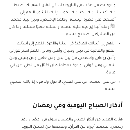
وأعوذ بك من عذاب في النار وعذاب في القبر، اللهم بك أصبحنا
وبك أمسينا، وبك نحيا وبك نموت وإليك النشور، اللهم إني
أصبحت على فطرة الإسلام، وكلمة الإخلاص، ودين نبينا محمد
ﷺ وملة أبينا إبراهيم عليه الصلاة والسلام حنفيًا مسلمًا وما كان
من المشركين. صحيح مسلم.
اللهم إني أسألك العافية في الدنيا والآخرة، اللهم إني أسألك
العفو والعافية في ديني ودنياي وأهلي ومالي، اللهم استر عوراتي
وآمن روعاتي واحفظني من بين يدي ومن خلفي وعن يميني وعن
شمالي ومن فوقي، وأعوذ بعظمتك أن أغتال من تحتي. عن أبي
هريرة.
حي على الصلاة، حي على الفلاح، لا حول ولا قوة إلا بالله. صحيح
مسلم.
أذكار الصباح اليومية وفي رمضان
هناك العديد من أذكار الصباح والمساء سواء في رمضان وغير
رمضان، بعضها أجزاء من القرآن، وبعضها من السنن النبوية