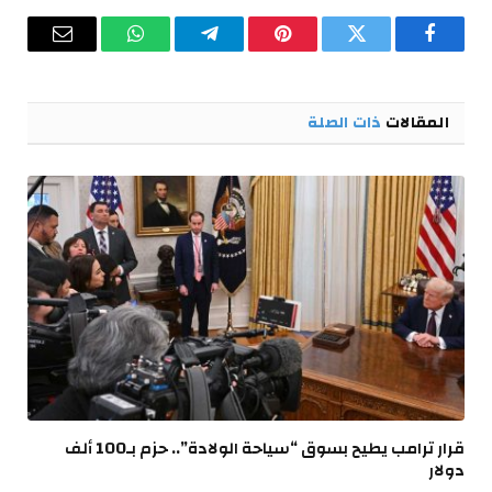
فيسبوك
تويتر
بينتيريست
تيلقرام
واتساب
البريد
الإلكترو
المقالات
ذات الصلة
قرار ترامب يطيح بسوق “سياحة الولادة”.. حزم بـ100 ألف
دولار