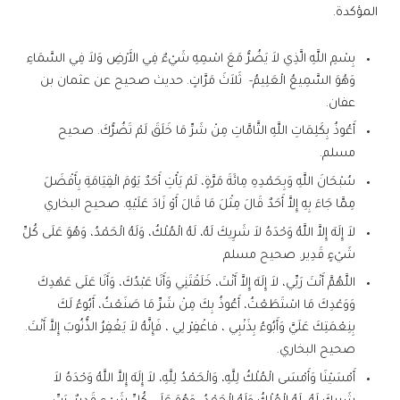
المؤكدة.
بِسْمِ اللَّهِ الَّذِي لاَ يَضُرُّ مَعَ اسْمِهِ شَيْءٌ فِي الأَرْضِ وَلاَ فِي السَّمَاءِ
وَهُوَ السَّمِيعُ الْعَلِيمُ- ثَلاَثَ مَرَّاتٍ. حديث صحيح عن عثمان بن
عفان.
أَعُوذُ بِكَلِمَاتِ اللَّهِ التَّامَّاتِ مِنْ شَرِّ مَا خَلَقَ لَمْ تَضُرُّكَ. صحيح
مسلم.
سُبْحَانَ اللَّهِ وَبِحَمْدِهِ مِائَةَ مَرَّةٍ، لَمْ يَأْتِ أَحَدٌ يَوْمَ الْقِيَامَةِ بِأَفْضَلَ
مِمَّا جَاءَ بِهِ إِلاَّ أَحَدٌ قَالَ مِثْلَ مَا قَالَ أَوْ زَادَ عَلَيْهِ. صحيح البخاري
لاَ إِلَهَ إِلاَّ اللَّهُ وَحْدَهُ لاَ شَرِيكَ لَهُ، لَهُ الْمُلْكُ، وَلَهُ الْحَمْدُ، وَهُوَ عَلَى كُلِّ
شَيْءٍ قَدِير. صحيح مسلم
اللَّهُمَّ أَنْتَ رَبِّي، لاَ إِلَهَ إِلاَّ أَنْتَ، خَلَقْتَنِي وَأَنَا عَبْدُكَ، وَأَنَا عَلَى عَهْدِكَ
وَوَعْدِكَ مَا اسْتَطَعْتُ، أَعُوذُ بِكَ مِنْ شَرِّ مَا صَنَعْتُ، أَبُوءُ لَكَ
بِنِعْمَتِكَ عَلَيَّ وَأَبُوءُ بِذَنْبِي ، فاغْفِرْ لِي ، فَإِنَّهُ لاَ يَغْفِرُ الذُّنُوبَ إِلاَّ أَنْتَ.
صحيح البخاري.
أَمْسَيْنَا وَأَمْسَى الْمُلْكُ لِلَّهِ، وَالْحَمْدُ لِلَّهِ، لاَ إِلَهَ إِلاَّ اللَّهُ وَحْدَهُ لاَ