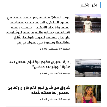
اخر الأخبار
موجز الصباح: فينيسيوس يمدد عقده مع
الفريق الملكي، اليويفا يضرب مصداقية
الفيفا والاتحاد الانكليزي يسحب دعمه
لانفانتينو، خسارة مالية مرتقبة لبرشلونة،
فان غال مستعد لتدريب هولندا، تأهل
سابالينكا وبيغولا في بطولة تورنتو
الجمعة 07 أغسطس 9:09 م
إدارة الطيران الفيدرالية تلزم بفحص 471
طائرة “بوينج 737 ماكس”
الجمعة 07 أغسطس 9:08 م
شروق صن شاين تبيع خاتم الزواج وتفاجئ
الجمهور بما فعلته بثمنه
الجمعة 07 أغسطس 8:49 م