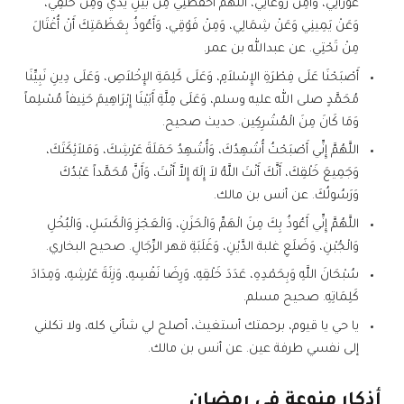
عَوْرَاتِي، وَآمِنْ رَوْعَاتِي، اللَّهُمَّ احْفَظْنِي مِنْ بَيْنِ يَدَيَّ وَمِنْ خَلْفِي،
وَعَنْ يَمِينِي وَعَنْ شِمَالِي، وَمِنْ فَوْقِي، وَأَعُوذُ بِعَظَمَتِكَ أَنْ أُغْتَالَ
مِنْ تَحْتِي. عن عبدالله بن عمر.
أَصْبَحْنَا عَلَى فِطْرَةِ الإِسْلاَمِ، وَعَلَى كَلِمَةِ الإِخْلاَصِ، وَعَلَى دِينِ نَبِيِّنَا
مُحَمَّدٍ صلى الله عليه وسلم، وَعَلَى مِلَّةِ أَبَيْنَا إِبْرَاهِيمَ حَنِيفاً مُسْلِماً
وَمَا كَانَ مِنَ الْمُشْرِكِين. حديث صحيح.
اللَّهُمَّ إِنِّي أَصْبَحْتُ أُشْهِدُكَ، وَأُشْهِدُ حَمَلَةَ عَرْشِكَ، وَمَلاَئِكَتَكَ،
وَجَمِيعَ خَلْقِكَ، أَنَّكَ أَنْتَ اللَّهُ لاَ إِلَهَ إِلاَّ أَنْتَ، وَأَنَّ مُحَمَّداً عَبْدُكَ
وَرَسُولُكَ. عن أنس بن مالك.
اللَّهُمَّ إِنِّي أَعُوذُ بِكَ مِنَ الْهَمِّ وَالْحَزَنِ، وَالْعَجْزِ وَالْكَسَلِ، وَالْبُخْلِ
وَالْجُبْنِ، وَضَلَعِ غلبة الدَّيْنِ، وَغَلَبَةِ قهر الرِّجَالِ. صحيح البخاري.
سُبْحَانَ اللَّهِ وَبِحَمْدِهِ، عَدَدَ خَلْقِهِ، وَرِضَا نَفْسِهِ، وَزِنَةَ عَرْشِهِ، وَمِدَادَ
كَلِمَاتِهِ. صحيح مسلم.
يا حي يا قيوم، برحمتك أستغيث، أصلح لي شأني كله، ولا تكلني
إلى نفسي طرفة عين. عن أنس بن مالك.
أذكار منوعة في رمضان