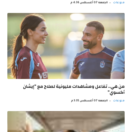
منوعات
الجمعة 07 أغسطس 4:36 م
من هي.. تفاعل ومشاهدات مليونية لصلاح مع “إيشان
أكسوي”
منوعات
الجمعة 07 أغسطس 3:35 م