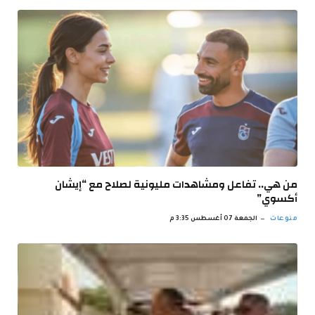
من هي.. تفاعل ومشاهدات مليونية لصلاح مع “إيشان
أكسوي”
منوعات
الجمعة 07 أغسطس 3:35 م