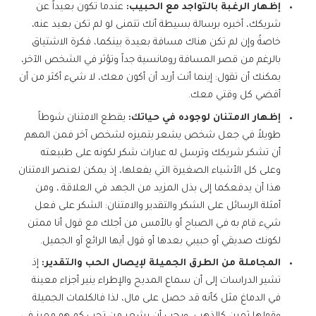
إظهار الرغبة بالتواجد مع الحبيب:
عندما تكون بعيداً عن
شريكك، أخبره برسالة بسيطة أنك تتمنى لو لم تكن بعيد عنه،
خاصةً وإن لم تكن هناك مسافة بعيدة بينكما، فكرة الاشتياق
بالرغم من قصر المسافة رومانسية جداً وتؤثر في الشخص الآخر،
يمكنك أن تقول: إينما أنت أريد أن أكون معك، لا شيء أكثر من أن
أقضي كل وقتي معك.
إظهار الامتنان لوجوده في حياتك:
يقطع الامتنان شوطاً
طويلاً في جعل شخص يشعر بتميزه لشخص آخر فمن المهم
أن تشكر شريكك وترسل له عبارات شكر لكونه على طبيعته
وعلى كل الأشياء الصغيرة التي يفعلها، إذ يمكن لعنصر الامتنان
هذا أن يدفعكما إلى بذل المزيد من الجهد في العلاقة.، ومن
أمثلة الرسائل على الشكر والتقدير والامتنان: الشكر على فعل
شيء قام به في الصباح أو بالأمس من أجلك مع قول أنا ممتن
لكونك صديقي أو حبيبي بعدها أو قول أيها الرائع أو الجميل.
المجاملة من الطرق الجميلة لإيصال الحب والتقدير:
إذ
تشير الدراسات إلى أن سماع المديح والإطراء ينير أجزاء معينة
في الدماغ مثل كأنه قد حصل على مال، لذا فالكلمات الجميلة