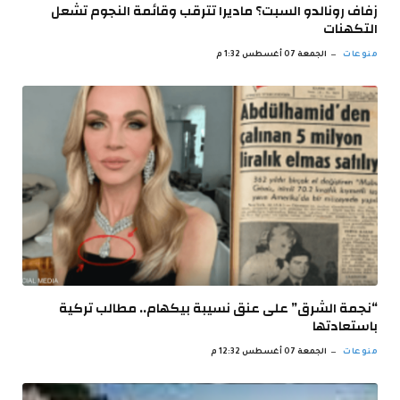
زفاف رونالدو السبت؟ ماديرا تترقب وقائمة النجوم تشعل
التكهنات
منوعات
الجمعة 07 أغسطس 1:32 م
“نجمة الشرق” على عنق نسيبة بيكهام.. مطالب تركية
باستعادتها
منوعات
الجمعة 07 أغسطس 12:32 م