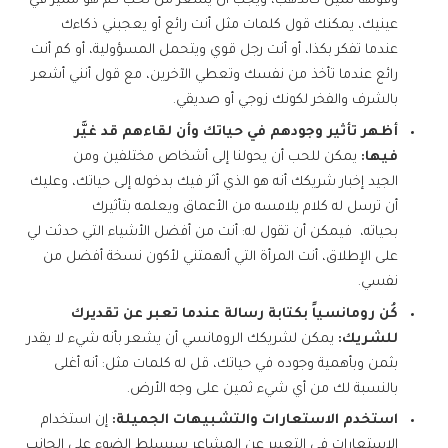
وقولها ثمين كالذهب، ويجب أن يشعر من تحب كم هو مميز في
عينيك، يمكنك قول كلمات مثل أنت رائع أو يعجبني ذكاءك
عندما تفكر بكذا، أو أنت رجل قوي ويتحمل المسؤولية، أو كم أنت
رائع عندما تأخذ من نفسك وتعطي الآخرين، مع قول أنني أشعر
بالشرف والفخر لكونك زوجي أو صديقي.
أظهر تأثير وجودهم في حياتك وأن لقاءهم قد غيَّر
فيها:
يمكن للحب أن يحولنا إلى أشخاص مختلفين ومن
الجيد إخبار شريكك أنه هو الذي أثر فيك بدخوله إلى حياتك، وعليك
أن ترسل له كلام يلامسه من الأعماق ويعلمه بتأثيرك
بحياته، فيمكن أن تقول له: أنت من أفضل الأشياء التي حدثت لي
على الإطلاق، أنت المرأة التي ألهمتني لأكون نسخة أفضل من
نفسي.
كُن رومانسياً بكتابة رسالة عندما تعبر عن تقديرك
للشريك:
يمكن لشريكك الرومانسي أن يشعر بأنه شيء لا يقدر
بثمن وبأهمية وجوده في حياتك، قل له كلمات مثل: أنه أغلى
بالنسبة لك من أي شيء ثمين على وجه الأرض.
استخدم الاستعارات والتشبيهات الجميلة:
إن استخدام
الاستعارات في التعبير عن المشاعر سيسلط الضوء على الجانب