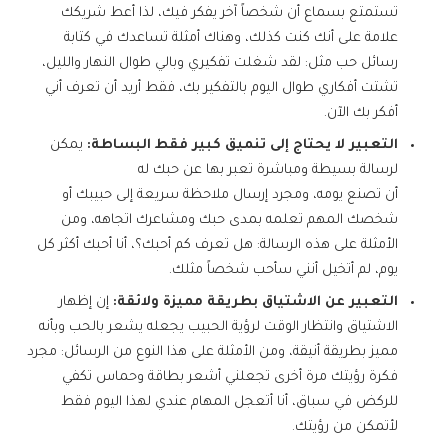
تستمتع بسماع أن شخصاً آخر يفكر فيك، لذا أعط شريكك
علامة على أنك كنت كذلك، وهناك أمثلة تساعدك في كتابة
رسائل حب مثل: لقد شغلت تفكيري وبالي طوال النهار والليل،
تشتت أفكاري طوال اليوم بالتفكير بك، فقط أريد أن تعرف أني
أفكر بك الآن.
التعبير لا يحتاج إلى تنميق كبير فقط البساطة:
يمكن
لرسالة بسيطة ومباشرة تعبر بها عن حبك له
أن تصنع يومه، ومجرد إرسال ملاحظة سريعة إلى حبيبك أو
شخصك المهم تعلمه بمدى حبك ومشاعرك اتجاهه، ومن
الأمثلة على هذه الرسالة: هل تعرف كم أحبك؟، أنا أحبك أكثر كل
يوم، لم أتخيل أنني سأحب شخصاً مثلك.
التعبير عن الاشتياق بطريقة مميزة ولائقة:
إن إظهار
الاشتياق وانتظار الوقت لرؤية الحبيب يجعله يشعر بالحب وبأنه
مميز بطريقة أنيقة، ومن الأمثلة على هذا النوع من الرسائل: مجرد
فكرة رؤيتك مرة أخرى تجعلني أشعر بطاقة وحماس تكفي
للركض في سباق، أنا أتعجل المهام عندي لهذا اليوم فقط
لأتمكن من رؤيتك.