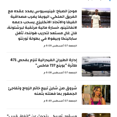
موجز الصباح: فينيسيوس يمدد عقده مع
الفريق الملكي، اليويفا يضرب مصداقية
الفيفا والاتحاد الانكليزي يسحب دعمه
لانفانتينو، خسارة مالية مرتقبة لبرشلونة،
فان غال مستعد لتدريب هولندا، تأهل
سابالينكا وبيغولا في بطولة تورنتو
الجمعة 07 أغسطس 9:09 م
إدارة الطيران الفيدرالية تلزم بفحص 471
طائرة “بوينج 737 ماكس”
الجمعة 07 أغسطس 9:08 م
شروق صن شاين تبيع خاتم الزواج وتفاجئ
الجمهور بما فعلته بثمنه
الجمعة 07 أغسطس 8:49 م
مسؤول أميركي يتحدث عن “اتفاق قريب”