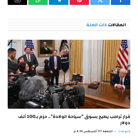
فيسبوك
تويتر
بينتيريست
تيلقرام
واتساب
البريد
الإلكترو
المقالات
ذات الصلة
قرار ترامب يطيح بسوق “سياحة الولادة”.. حزم بـ100 ألف
دولار
منوعات
الجمعة 07 أغسطس 4:36 م