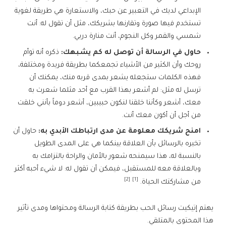
الإبداعي لديك في التعبير عن حبك، والاستعارة هي طريقة لغوية
تستخدم فيها صورة وتقارنها بشريكك، مثل أن تقول له: أنت
شمسي والقمر وكل النجوم، أنت منارة دربي.
حاول في الرسالة أن توصل له كم يشبهك:
ذكره أنه توأم
روحك وأن الكثير من الأشياء تجمعكما بطريقة فريدة ومختلفة،
فهذه الكلمات ستجعله يشعر بمدى قربه منك، يمكنك أن
ترسل له مثل: لم أشعر بهذا القرب مع أحد مثلما شعرت به
معك، أشعر وكأننا خلقنا لنكون حبيبين، أشعر دوماً بأنني خلقت
من أجل أن أكون معك أنت.
امنح شريكك معلومة عن مدى ارتباطك الأبدي به:
حاول أن
تخبره بالرسائل بأن العلاقة بينكما هي على المدى الطويل
بالنسبة له، هذا سيمنحه شعور بالأمان والراحة بالتزامك به
وبالعلاقة معه للمستقبل، فيمكن أن تقول له: لا شيء أحبه أكثر
[2]
[1]
من مشاركتك الحياة.
يهتم إتيكيت رسائل الحب بطريقة كتابة الرسالة ومحتواها ومدى تأثير
هذا المحتوى بالمتلقي.