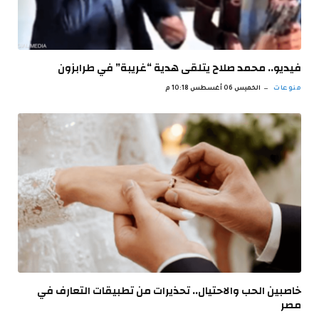
فيديو.. محمد صلاح يتلقى هدية “غريبة” في طرابزون
منوعات
الخميس 06 أغسطس 10:18 م
خاصبين الحب والاحتيال.. تحذيرات من تطبيقات التعارف في
مصر