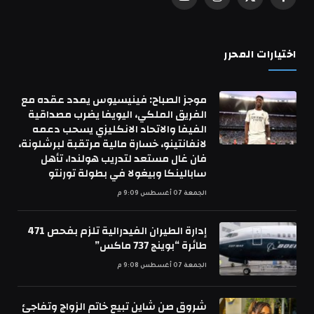
فيسبوك
X
الانستغرام
يوتيوب
(Twitter)
اختيارات المحرر
موجز الصباح: فينيسيوس يمدد عقده مع
الفريق الملكي، اليويفا يضرب مصداقية
الفيفا والاتحاد الانكليزي يسحب دعمه
لانفانتينو، خسارة مالية مرتقبة لبرشلونة،
فان غال مستعد لتدريب هولندا، تأهل
سابالينكا وبيغولا في بطولة تورنتو
الجمعة 07 أغسطس 9:09 م
إدارة الطيران الفيدرالية تلزم بفحص 471
طائرة “بوينج 737 ماكس”
الجمعة 07 أغسطس 9:08 م
شروق صن شاين تبيع خاتم الزواج وتفاجئ