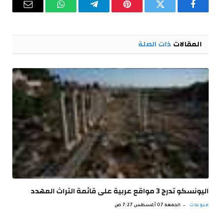
فيسبوك
تويتر
بينتيريست
تيلقرام
واتساب
البريد
الإلكترو
المقالات
ذات الصلة
اليونسكو تدرج 3 مواقع عربية على قائمة التراث المهدد
منوعات
الجمعة 07 أغسطس 7:27 ص