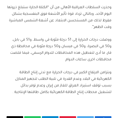
وحذرت السلطات العراقية الأهالي من أن “الكتلة الحارة ستبلغ ذروتها
اليوم الأحد، وبالتالي تزداد قوة تأثير الأشعة فوق البنفسجية بشكل
مفرط لذلك من المستحسن الابتعاد عن أشعة الشمس المباشرة
وقت الظهر”.
ووصلت درجات الحرارة إلى 51 درجة مئوية في واسط، و51 في بابل،
و50 في البصرة، و50 في ميسان و50 درجة مئوية في محافظة ذي
قار، ما أدى لتعطيل هذه المحافظات للدوام الرسمي، فيما قلصت
محافظات اخرى ساعات الدوام.
ويتزامن الارتفاع الكبير في درجات الحرارة مع تدني إنتاج الطاقة
الكهربائية في البلاد وعدم القدرة في تلبية الطلب لتجهيز المنازل
بسبب توقف استيراد العراق للغاز من إيران وعدم توفر بدائل
لتشغيل محطات إنتاج الطاقة الكهربائية بكامل طاقتها الإنتاجية .