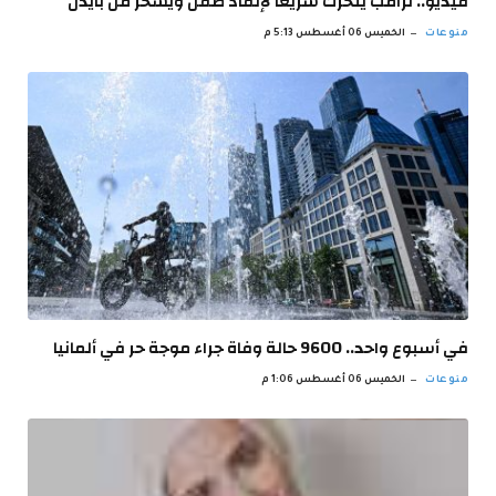
فيديو.. ترامب يتحرك سريعا لإنقاذ طفل ويسخر من بايدن
منوعات
الخميس 06 أغسطس 5:13 م
في أسبوع واحد.. 9600 حالة وفاة جراء موجة حر في ألمانيا
منوعات
الخميس 06 أغسطس 1:06 م