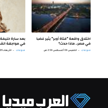
اختلاق واقعة "فتاة أوبر" يثير غضبا
بعد سارة خليفة.
في مصر.. ماذا حدث؟
في مواجهة القض
منوعات
الخميس 06 أغسطس 2:56 ص
منوعات
الأربعاء 05 أغسطس 5:47 م