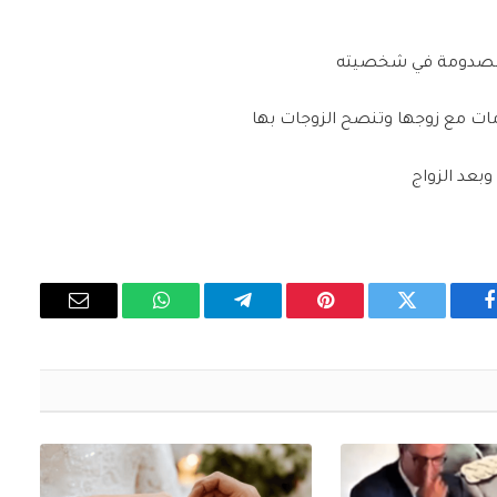
: مصدومة في شخصيته
مات مع زوجها وتنصح الزوجات بها
وبعد الزواج
فيسبوك
تويتر
بينتيريست
تيلقرام
واتساب
البريد
الإلكتروني