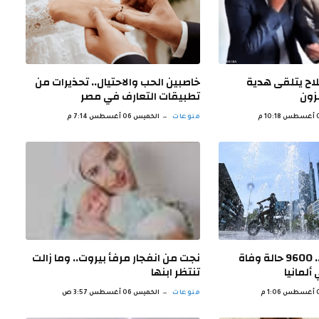
اح يتلقى هدية
خاصبين الحب والاحتيال.. تحذيرات من
زون
تطبيقات التعارف في مصر
منوعات
الخميس 06 أغسطس 7:14 م
في أسبوع واحد.. 9600 حالة وفاة
نجت من انفجار مرفأ بيروت.. وما زالت
ألمانيا
تنتظر ابنها
منوعات
الخميس 06 أغسطس 3:57 ص