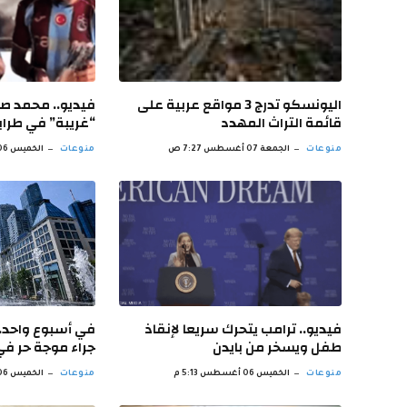
اليونسكو تدرج 3 مواقع عربية على
فيديو.. محمد صل
قائمة التراث المهدد
“غريبة” في طراب
منوعات
الجمعة 07 أغسطس 7:27 ص
منوعات
الخميس 06 أغسطس 10:18 م
فيديو.. ترامب يتحرك سريعا لإنقاذ
طفل ويسخر من بايدن
جراء موجة حر في 
منوعات
الخميس 06 أغسطس 5:13 م
منوعات
الخميس 06 أغسطس 1:06 م