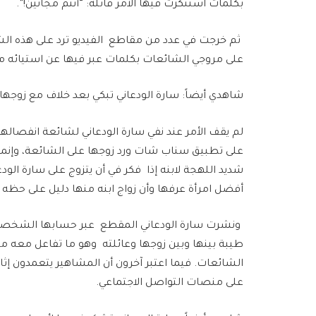
بكلمات استنكرت فيها الأمر قائلة: “أنتم مجانين!”.
ثم خرجت في عدد من مقاطع الفيديو ترد على هذه الشا
على مروجي الشائعات بكلمات عبر فيها عن استيائه من
شاهدي أيضاً: سارة الودعاني تبكي بعد خلاف مع زوجها
لم يقف الأمر عند نفي سارة الودعاني لشائعة انفصا
على تطبيق سناب شات ورد زوجها على الشائعة، وإنما ت
شديد اللهجة لابنه إذا فكر في أن يتزوج على سارة الو
أفضل امرأة عرفها وأن زواج ابنه منها دليل على حظه ا
ونشرت سارة الودعاني المقطع عبر حسابها الشخصي 
طيبة بينها وبين زوجها وعائلته وهو ما تفاعل معه مت
الشائعات. فيما اعتبر آخرون أن المشاهير يتعمدون إ
على منصات التواصل الاجتماعي.