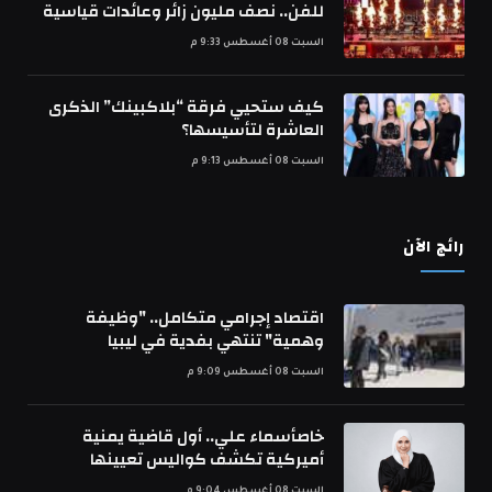
للفن.. نصف مليون زائر وعائدات قياسية
السبت 08 أغسطس 9:33 م
كيف ستحيي فرقة “بلاكبينك” الذكرى
العاشرة لتأسيسها؟
السبت 08 أغسطس 9:13 م
رائج الآن
اقتصاد إجرامي متكامل.. "وظيفة
وهمية" تنتهي بفدية في ليبيا
السبت 08 أغسطس 9:09 م
خاصأسماء علي.. أول قاضية يمنية
أميركية تكشف كواليس تعيينها