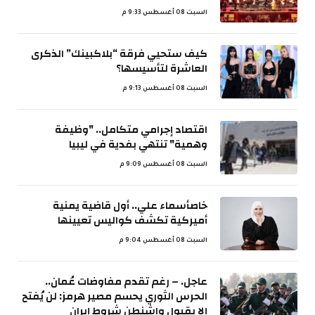
السبت 08 أغسطس 9:33 م
كيف ستحيي فرقة “بلاكبينك” الذكرى
العاشرة لتأسيسها؟
السبت 08 أغسطس 9:13 م
اقتصاد إجرامي متكامل.. "وظيفة
وهمية" تنتهي بفدية في ليبيا
السبت 08 أغسطس 9:09 م
خاصأسماء علي.. أول قاضية يمنية
أميركية تكشف كواليس تعيينها
السبت 08 أغسطس 9:04 م
عاجل. – رغم تقدم مفاوضات عُمان..
الحرس الثوري يحسم مصير هرمز: لن يُفتح
إلا بقبول واشنطن شروط إيران