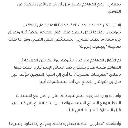
دفعه إلى دفع المهاجم بعيدا، قبل أن يتدخل الأمن ويُبعده عن
الموقع.
إلا أن الأخير عاد بعد نحو ساعة، محاولًا الاعتداء على زوجة بن
شوشان، وعندما تدخل للدفاع عنها، قام المهاجم بعضّ أذنه وتمزيق
جزء منها، ما تطلّب نقله إلى المستشفى لتلقي العلاج، وفق ما نقلته
صحيفة “يديعوت إحرنوت”.
تم اعتقال المهاجم من قبل الشرطة اليونانية، لكن المفارقة أن
المهاجم نفسه تقدم بشكوى ضد السائح الإسرائيلي، اتهمه فيها
بإطلاق “تصريحات عنصرية”، ما أدى إلى احتجاز الطرفين مؤقتا، قبل
نقل بن شوشان للعلاج في أحد مستشفيات أثينا.
وأفادت وزارة الخارجية الإسرائيلية بأنها على تواصل مع السلطات
المحلية ومع السائح المصاب، وأكدت أن الحادثة تتابَع عن كثب من
قبل السفارة الإسرائيلية في أثينا.
وأضافت: “ننظر إلى الحادثة بخطورة بالغة، ونتوقع ردا صارما وسريعا