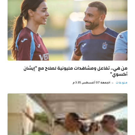
من هي.. تفاعل ومشاهدات مليونية لصلاح مع “إيشان
أكسوي”
منوعات
الجمعة 07 أغسطس 3:35 م