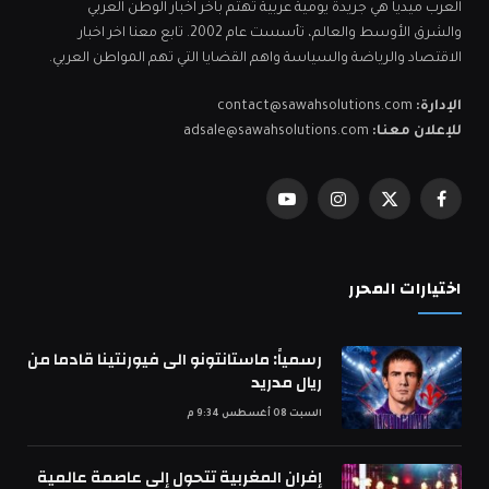
العرب ميديا هي جريدة يومية عربية تهتم بآخر اخبار الوطن العربي
والشرق الأوسط والعالم، تأسست عام 2002. تابع معنا اخر اخبار
الاقتصاد والرياضة والسياسة واهم القضايا التي تهم المواطن العربي.
الإدارة:
contact@sawahsolutions.com
للإعلان معنا:
adsale@sawahsolutions.com
فيسبوك
X
الانستغرام
يوتيوب
(Twitter)
اختيارات المحرر
رسمياً: ماستانتونو الى فيورنتينا قادما من
ريال مدريد
السبت 08 أغسطس 9:34 م
إفران المغربية تتحول إلى عاصمة عالمية