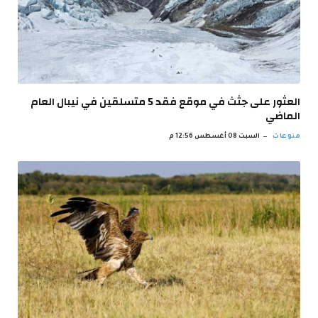
العثور على جثث في موقع فقد 5 متسلقين في نيبال العام
الماضي
منوعات
السبت 08 أغسطس 12:56 م