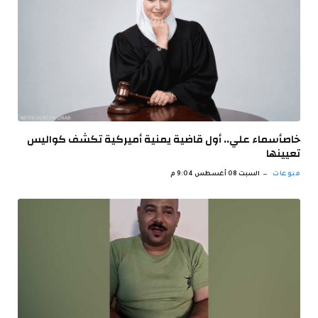
خاصأسماء علي.. أول قاضية يمنية أميركية تكشف كواليس
تعيينها
منوعات
السبت 08 أغسطس 9:04 م