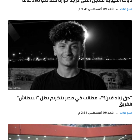
دولة آسيوية تسجل أعلى درجة حرارة منذ نحو 150 عاما
منوعات
الأحد 09 أغسطس 9:41 م
“حق زياد فين؟”.. مطالب في مصر بتكريم بطل “البيطاش”
الغريق
منوعات
الأحد 09 أغسطس 2:34 م