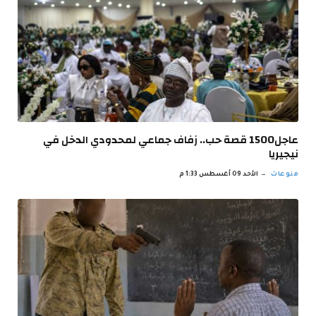
عاجل1500 قصة حب.. زفاف جماعي لمحدودي الدخل في
نيجيريا
منوعات
الأحد 09 أغسطس 1:33 م