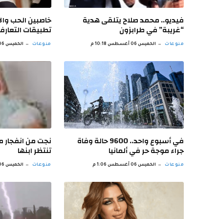
فيديو.. محمد صلاح يتلقى هدية
خاصبين الحب والا
“غريبة” في طرابزون
تطبيقات التعار
منوعات
الخميس 06 أغسطس 10:18 م
منوعات
الخميس 06 أغسطس 7:14 م
في أسبوع واحد.. 9600 حالة وفاة
نجت من انفجار مر
جراء موجة حر في ألمانيا
تنتظر ابنها
منوعات
الخميس 06 أغسطس 1:06 م
منوعات
الخميس 06 أغسطس 3:57 ص