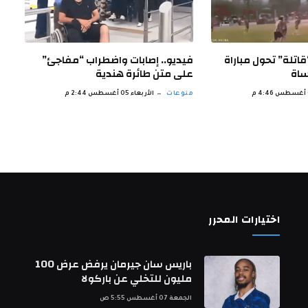
اتلة” تحول مباراة
فيديو.. إصابات واضطراب “مفاجئ”
ساة
على متن طائرة هندية
منوعات
الأربعاء 05 أغسطس 2:44 م
اختيارات المحرر
باريس سان جيرمان يرفض عرض 100
مليون للتخلي عن باركولا
الجمعة 07 أغسطس 5:55 ص