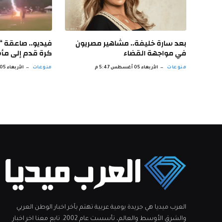
بعد سارة خليفة.. مشاهير مصريون
فيديو.. صاعقة “ق
في مواجهة القضاء
كرة قدم إلى مأ
منوعات
الأربعاء 05 أغسطس 5:47 م
منوعات
الأربعاء 05 أغسطس 4:46 م
العرب ميديا هي جريدة يومية عربية تهتم بآخر اخبار الوطن العربي
والشرق الأوسط والعالم، تأسست عام 2002. تابع معنا اخر اخبار