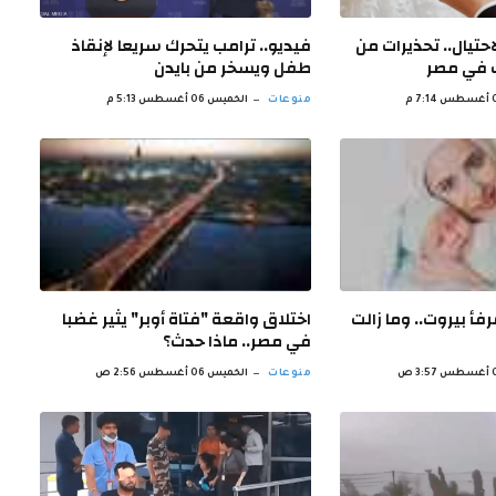
حتيال.. تحذيرات من
فيديو.. ترامب يتحرك سريعا لإنقاذ
ف في مصر
طفل ويسخر من بايدن
منوعات
الخميس 06 أغسطس 5:13 م
فأ بيروت.. وما زالت
اختلاق واقعة "فتاة أوبر" يثير غضبا
في مصر.. ماذا حدث؟
منوعات
الخميس 06 أغسطس 2:56 ص