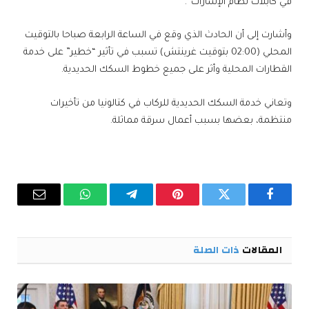
في كابلات نظام الإشارات”.
وأشارت إلى أن الحادث الذي وقع في الساعة الرابعة صباحا بالتوقيت
المحلي (02:00 بتوقيت غرينتش) تسبب في تأثير “خطير” على خدمة
القطارات المحلية وأثر على جميع خطوط السكك الحديدية.
وتعاني خدمة السكك الحديدية للركاب في كتالونيا من تأخيرات
منتظمة، بعضها بسبب أعمال سرقة مماثلة.
فيسبوك
تويتر
بينتيريست
تيلقرام
واتساب
البريد
الإلكترو
المقالات
ذات الصلة