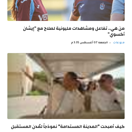
من هي.. تفاعل ومشاهدات مليونية لصلاح مع “إيشان
أكسوي”
منوعات
الجمعة 07 أغسطس 3:35 م
كيف أصبحت "المدينة المستدامة" نموذجاً لمُدن المستقبل