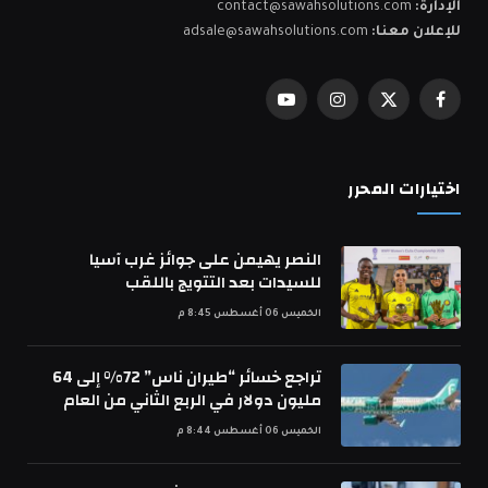
الإدارة:
contact@sawahsolutions.com
للإعلان معنا:
adsale@sawahsolutions.com
فيسبوك
X
الانستغرام
يوتيوب
(Twitter)
اختيارات المحرر
النصر يهيمن على جوائز غرب آسيا
للسيدات بعد التتويج باللقب
الخميس 06 أغسطس 8:45 م
تراجع خسائر “طيران ناس” 72% إلى 64
مليون دولار في الربع الثاني من العام
الخميس 06 أغسطس 8:44 م