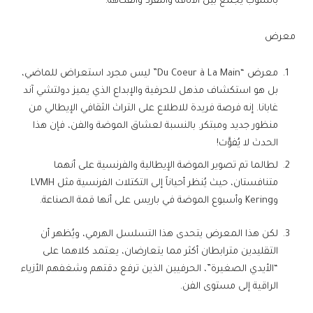
بأسلوب يجمع بين الأناقة والتفرد والفكاهة.
معرض
معرض “Du Coeur à La Main” ليس مجرد استعراض للماضي،
بل هو استكشاف مذهل للحرفية والإبداع الذي يميز دولتشي آند
غابانا. إنه فرصة فريدة للاطلاع على التراث الثقافي الإيطالي من
منظور جديد ومبتكر. بالنسبة لعشاق الموضة والفن، فإن هذا
الحدث لا يُفوَّت!
لطالما تم تصوير الموضة الإيطالية والفرنسية على أنهما
متنافستان، حيث يُنظر أحياناً إلى التكتلات الفرنسية مثل LVMH
وKering وأسبوع الموضة في باريس على أنها قمة الصناعة.
لكن هذا المعرض يتحدى هذا التسلسل الهرمي، ويُظهر أن
التقليدين مترابطان أكثر مما يتعارضان، يعتمد كلاهما على
“الأيدي الصغيرة”، الحرفيين الذين ترفع دقتهم وشغفهم الأزياء
الراقية إلى مستوى الفن.