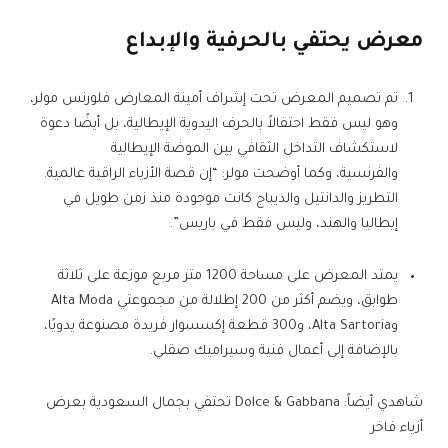
معرض يحتفي بالحرفية والإبداع
تم تصميم المعرض تحت إشراف أمينة المعارض فلورنس مولر،
وهو ليس فقط احتفالاً بالحرف اليدوية الإيطالية، بل أيضًا دعوة
لاستكشاف التداخل الثقافي بين الموضة الإيطالية
والفرنسية، وكما أوضحت مولر: “إن قصة الأزياء الراقية عالمية.
التطريز والدانتيل والديباج كانت موجودة منذ زمن طويل في
إيطاليا والهند، وليس فقط في باريس”.
يمتد المعرض على مساحة 1200 متر مربع موزعة على ثلاثة
طوابق، ويضم أكثر من 200 إطلالة من مجموعتي Alta Moda
وAlta Sartoria، و300 قطعة إكسسوار فريدة مصنوعة يدويًا،
بالإضافة إلى أعمال فنية وسيراميك صقلي.
شاهدي أيضاً: Dolce & Gabbana تحتفي بجمال السعودية بعرض
أزياء فاخر