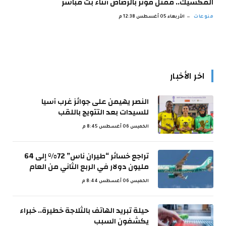
المكسيك.. مقتل مؤثر بالرصاص أثناء بث مباشر
منوعات
الأربعاء 05 أغسطس 12:38 م
اخر الأخبار
النصر يهيمن على جوائز غرب آسيا
للسيدات بعد التتويج باللقب
الخميس 06 أغسطس 8:45 م
تراجع خسائر “طيران ناس” 72% إلى 64
مليون دولار في الربع الثاني من العام
الخميس 06 أغسطس 8:44 م
حيلة تبريد الهاتف بالثلاجة خطيرة.. خبراء
يكشفون السبب