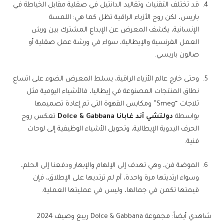
قد تختلف التقنيات وتقاليد الدانتيل في صقلية مقابل الخياطة في
باريس، لكن روح الأزياء الراقية تظل كما هي: اللمسة
الإنسانية، يكشف المعرض عن الإبداع المشترك بين ورش
العمل الفرنسية والإيطالية، سواء في ورشة عمل صقلية أو
صالون باريسي.
وحتى خارج عالم الأزياء الراقية، يسلط المعرض الضوء على اتساع
نطاق المنتجات المصنوعة في إيطاليا، فالأشياء اليومية مثل
ثلاجات “Smeg” ومكابس القهوة التي تم إعادة تصميمها
بواسطة
دولتشي آند غابانا Dolce & Gabbana
تعكس روح
الحرف اليدوية الإيطالية، وتحويل الأشياء الوظيفية إلى لوحات
فنية.
الموضة فن، وهي تهدف إلى الإلهام والإبهار ودفعنا إلى الحلم،
وسواء ارتديتها مرة واحدة، أم لم ترتديها على الإطلاق، فإن
قيمتها تكمن في جمالها، وليس في عمليتها العملية.
شاهدي أيضاً: مجموعة Dolce & Gabbana ربيع وصيف 2024