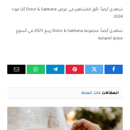
شاهدي أيضاً: تألق المشاهير في عرض Dolce & Gabbana ألتا مودا
2024
شاهدي أيضاً: مجموعة Dolce & Gabbana ربيع 2025 في أسبوع
ميلانو للموضة
فيسبوك
تويتر
بينتيريست
تيلقرام
واتساب
البريد
الإلكترو
المقالات
ذات الصلة