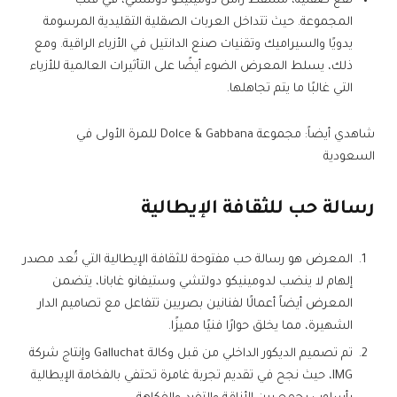
تقع صقلية، مسقط رأس دومينيكو دولتشي، في قلب
المجموعة. حيث تتداخل العربات الصقلية التقليدية المرسومة
يدويًا والسيراميك وتقنيات صنع الدانتيل في الأزياء الراقية. ومع
ذلك، يسلط المعرض الضوء أيضًا على التأثيرات العالمية للأزياء
التي غالبًا ما يتم تجاهلها.
شاهدي أيضاً: مجموعة Dolce & Gabbana للمرة الأولى في
السعودية
رسالة حب للثقافة الإيطالية
المعرض هو رسالة حب مفتوحة للثقافة الإيطالية التي تُعد مصدر
إلهام لا ينضب لدومينيكو دولتشي وستيفانو غابانا، يتضمن
المعرض أيضاً أعمالًا لفنانين بصريين تتفاعل مع تصاميم الدار
الشهيرة، مما يخلق حوارًا فنيًا مميزًا.
تم تصميم الديكور الداخلي من قبل وكالة Galluchat وإنتاج شركة
IMG، حيث نجح في تقديم تجربة غامرة تحتفي بالفخامة الإيطالية