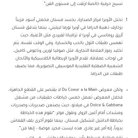
نسيج حرفية خالصة ارتقت إلى مستوى الفن”.
تحتل الأوبرا مركز الصدارة، يجسد فستان مخملي أسود مزيناً
بزخارف ذهبية الدراما في أوبرا نورما لبيليني، بينما يتدفق فستان
أزرق رومانسي في أوبرا لا ترافياتا لفيردي مثل الأغنية، حيث
تهمس طبقات التول بالحب والخسارة. وفي الوقت نفسه، يتم
تخليد رموز العلامة التجارية، مثل صوفيا لورين وناعومي كامبل،
في لوحات عملاقة، تقدم الأوبرا الإيطالية الكلاسيكية والألحان
الشعبية الصقلية التقليدية الموسيقى التصويرية، مما يضيف
طبقات من الدراما.
ولكن معرض Du Coeur a la Main لا يقتصر على القطع الجاهزة،
فخلال المعرض تعمل خمس خياطات حقيقيات من مشغل
Dolce & Gabbana في ميلانو، حيث يصنعن صديريات وصدريات
ومشدات أمام أعين الزوار، وتقول مولر: “تقوم هذه الخياطة
بخياطة الدانتيل لتشكيل فستان، بينما تقوم أخرى بلف القماش
يدوياً، إنه أمر غير عادي. هذه ليست مجرد موضة – إنها فن”.