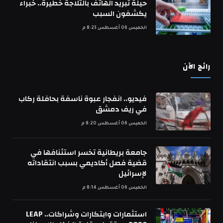
حيلة تبريد الهاتف بالثلاجة خطيرة.. خبراء
يكشفون السبب
الخميس 06 أغسطس 8:23 م
رائج الآن
فيديو.. انفجار عبوة ناسفة بحافلة ركاب
في ريف دمشق
الخميس 06 أغسطس 8:20 م
جامعة بريطانية تخسر استئنافها في
قضية فصل أكاديمي بسبب انتقاداته
لإسرائيل
الخميس 06 أغسطس 8:14 م
استثمارات وابتكارات وشراكات.. LEAP