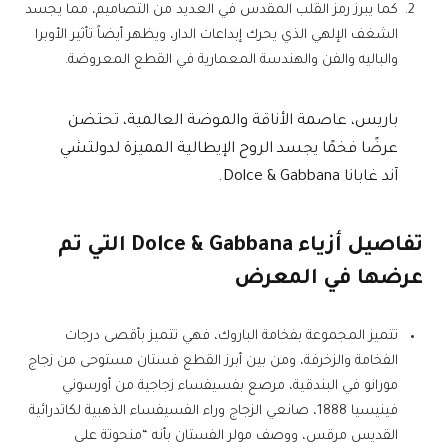
كما يبرز رمز القلب المقدس في العديد من التصاميم، مما يجسد
الشغف الإلهي الذي يحرك إبداعات الدار، ويظهر أيضاً تأثير الأوبرا
والباليه والفن والهندسة المعمارية في القطع المعروضة.
باريس، عاصمة الأناقة والموضة العالمية، تحتضن
عرضًا فخمًا يجسد الروح الإيطالية المميزة لدولتشي
آند غابانا Dolce & Gabbana.
تفاصيل أزياء Dolce & Gabbana التي تم
عرضها في المعرض
تتميز المجموعة بفخامة الباروك، فهي تتميز بأقصى درجات
الفخامة والزخرفة، ومن بين أبرز القطع فستان مستوحى من زجاج
مورانو في البندقية، مرصع بفسيفساء زجاجية من أورسوني
فينيسيا 1888، صانعي الزجاج وراء الفسيفساء الذهبية لكاتدرائية
القديس مرقس، ووصف مولر الفستان بأنه “منحوتة على