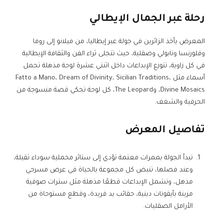
رحلة عبر الجمال الإيطالي
المعرض يأخذ الزائرين في جولة عبر إيطاليا، من ميلانو إلى روما
وفلورنسا ونابولي وصقلية، حيث تتجلى ثراء الفن والثقافة الإيطالية
في كل زاوية، تتوزع الإبداعات داخل اثنتي عشرة لوحة مذهلة تحمل
أسماء مثل Fatto a Mano، Dream of Divinity، Sicilian Traditions،
Divine Mosaics، وThe Leopard، كل لوحة تحكي قصة منسوجة من
الحرفية والشغف.
تفاصيل المعرض
تبدأ الجولة بممرات معتمة تؤدي إلى ستائر مخملية سوداء ثقيلة،
وعند فصلها، تنبض كل مجموعة بالحياة في عرض مسرحي
مذهل، وتشمل الإبداعات قطعًا مذهلة مثل سترات صوفية
مزينة بأيقونات دينية، حقائب يد فريدة، وقطع مستوحاة من
الأرامل الصقليات.