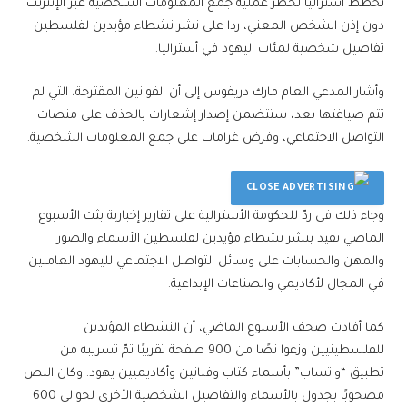
تخطط أستراليا لحظر عملية جمع المعلومات الشخصية عبر الإنترنت
دون إذن الشخص المعني، ردا على نشر نشطاء مؤيدين لفلسطين
تفاصيل شخصية لمئات اليهود في أستراليا.
وأشار المدعي العام مارك دريفوس إلى أن القوانين المقترحة، التي لم
تتم صياغتها بعد، ستتضمن إصدار إشعارات بالحذف على منصات
التواصل الاجتماعي، وفرض غرامات على جمع المعلومات الشخصية.
وجاء ذلك في ردّ للحكومة الأسترالية على تقارير إخبارية بثت الأسبوع
الماضي تفيد بنشر نشطاء مؤيدين لفلسطين الأسماء والصور
والمهن والحسابات على وسائل التواصل الاجتماعي لليهود العاملين
في المجال لأكاديمي والصناعات الإبداعية.
كما أفادت صحف الأسبوع الماضي، أن النشطاء المؤيدين
للفلسطينيين وزعوا نصًا من 900 صفحة تقريبًا تمّ تسريبه من
تطبيق “واتساب” بأسماء كتاب وفنانين وأكاديميين يهود. وكان النص
مصحوبًا بجدول بالأسماء والتفاصيل الشخصية الأخرى لحوالى 600