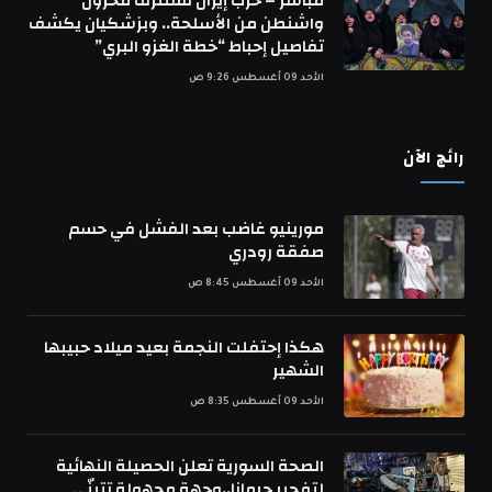
مباشر – حرب إيران تستنزف مخزون
واشنطن من الأسلحة.. وبزشكيان يكشف
تفاصيل إحباط “خطة الغزو البري”
الأحد 09 أغسطس 9:26 ص
رائج الآن
مورينيو غاضب بعد الفشل في حسم
صفقة رودري
الأحد 09 أغسطس 8:45 ص
هكذا إحتفلت النجمة بعيد ميلاد حبيبها
الشهير
الأحد 09 أغسطس 8:35 ص
الصحة السورية تعلن الحصيلة النهائية
لتفجير جرمانا..وجهة مجهولة تتبنّى