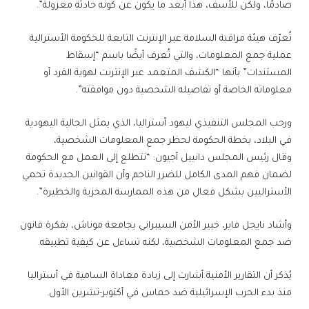
صادمًا، ولكن للأسف، هذا أبعد ما يكون عن كونه حادثة معزولة”.
تُعرّف هيئة مراقبة السلامة عبر الإنترنت التابعة للحكومة الأسترالية
عملية جمع المعلومات، والتي تُعرف أيضًا باسم “إسقاط
المستندات” بأنها “الكشف المتعمد عبر الإنترنت لهوية الفرد أو
معلوماته الخاصة أو تفاصيله الشخصية دون موافقته”.
ورحب المجلس التنفيذي ليهود أستراليا، الذي يمثل الجالية اليهودية
في البلاد، بخطة الحكومة لحظر جمع المعلومات الشخصية،
وقال رئيس المجلس دانييل أجيون: “نتطلع إلى العمل مع الحكومة
لضمان فهم المدى الكامل للضرر الناجم وأن القوانين الجديدة تحمي
الأستراليين بشكل فعال من هذه الممارسة المخزية والخطيرة”.
وأشاد نايجل فاير، خبير الأمن السيبراني بجامعة موناش، بفكرة قانون
ضد جمع المعلومات الشخصية، لكنه تساءل عن كيفية تطبيقه.
يُذكر أن التقارير الأمنية أشارت إلى زيادة معاداة السامية في أستراليا
منذ بدء الحرب الإسرائيلية ضد حماس في أكتوبر-تشرين الأول.