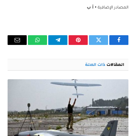
المصادر الإضافية
• أ ب
فيسبوك
تويتر
بينتيريست
تيلقرام
واتساب
البريد
الإلكترو
المقالات
ذات الصلة