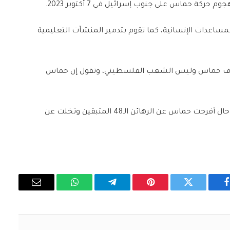
ركة حماس على جنوب إسرائيل في 7 أكتوبر 2023.
لمساعدات الإنسانية، كما تقوم بتدمير المنشآت التعليمية
ستهدف حماس وليس الشعب الفلسطيني، وتقول إن حماس
وتقول إسرائيل إن الحرب يمكن أن تنتهى على الفور في حال أفرجت حماس عن الرهائن الـ48 المتبقين وتخلت عن
فيسبوك
تويتر
بينتيريست
تيلقرام
واتساب
البريد
الإلكتروني