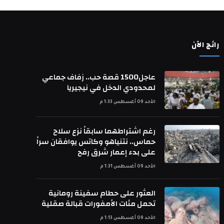
رائج الآن
عاجل1500 قصة حب.. زفاف جماعي
لمحدودي الدخل في نيجيريا
الأحد 09 أغسطس 1:33 م
رغم اشتراطهما سابقاً نزع سلاح
حماس.. نتنياهو وكاتس يوافقان سراً
على بدء إعمار شرق رفح
الأحد 09 أغسطس 1:31 م
العثور على حطام سفينة رومانية
تحمل مئات الأمفورات قبالة صقلية
الأحد 09 أغسطس 1:13 م