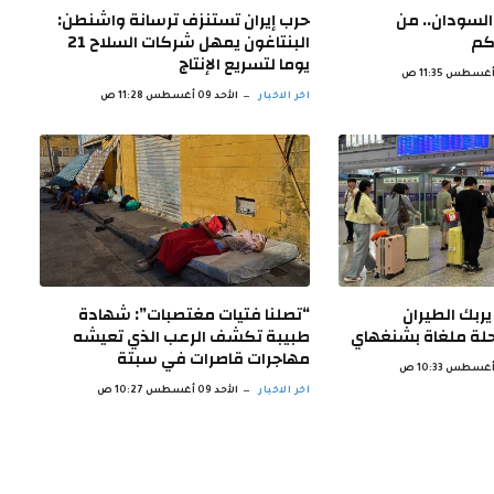
لسودان.. من
حرب إيران تستنزف ترسانة واشنطن:
حكم
البنتاغون يمهل شركات السلاح 21
يوما لتسريع الإنتاج
اخر الاخبار
الأحد 09 أغسطس 11:28 ص
ربك الطيران
“تصلنا فتيات مغتصبات”: شهادة
طبيبة تكشف الرعب الذي تعيشه
مهاجرات قاصرات في سبتة
اخر الاخبار
الأحد 09 أغسطس 10:27 ص