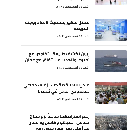
الأحد 09 أغسطس 1:49 م
ممثل شهير يستغيث لإنقاذ زوجته
المريضة
الأحد 09 أغسطس 1:41 م
إيران تكشف طبيعة التفاوض مع
أميركا وتتحدث عن اتفاق مع عمان
الأحد 09 أغسطس 1:37 م
عاجل1500 قصة حب.. زفاف جماعي
لمحدودي الدخل في نيجيريا
الأحد 09 أغسطس 1:33 م
رغم اشتراطهما سابقاً نزع سلاح
حماس.. نتنياهو وكاتس يوافقان
سراً على بدء إعمار شرق رفح