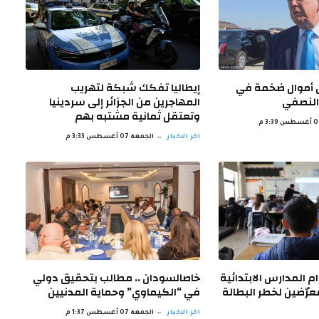
ق أموال ضخمة في
إيطاليا تفكك شبكة لتهريب
 النصفي
المهاجرين من الجزائر إلى سردينيا
وتعتقل ثمانية مشتبه بهم
اخر الاخبار
الجمعة 07 أغسطس 3:33 م
زام المدارس الابتدائية
خاصالسودان .. مطالب بتحقيق دولي
عرّضين لخطر البطالة
في “الكيماوي” وحماية المدنيين
اخر الاخبار
الجمعة 07 أغسطس 1:37 م