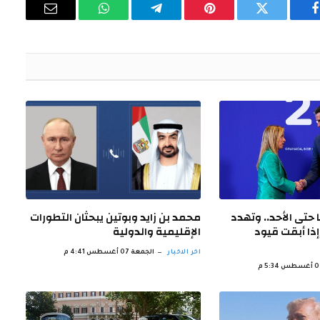
فيسبوك
تويتر
بينتيريست
تيلقرام
واتساب
البريد
الإلكتروني
حتى الأحد.. وتهدد
محمد بن زايد وبوتين يبحثان التطورات
إذا أبقت قيود
الإقليمية والدولية
اخر الاخبار
الجمعة 07 أغسطس 4:41 م