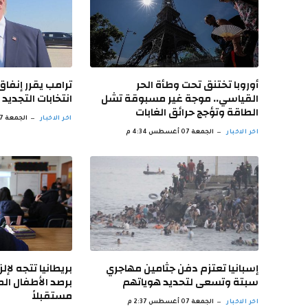
أوروبا تختنق تحت وطأة الحر
ترامب يقرر إنفا
القياسي.. موجة غير مسبوقة تشل
انتخابات التجديد
الطاقة وتؤجج حرائق الغابات
اخر الاخبار
الجمعة 07 أغسطس 3:39 م
اخر الاخبار
الجمعة 07 أغسطس 4:34 م
إسبانيا تعتزم دفن جثامين مهاجري
بريطانيا تتجه لإل
سبتة وتسعى لتحديد هوياتهم
برصد الأطفال الم
مستقبلاً
اخر الاخبار
الجمعة 07 أغسطس 2:37 م