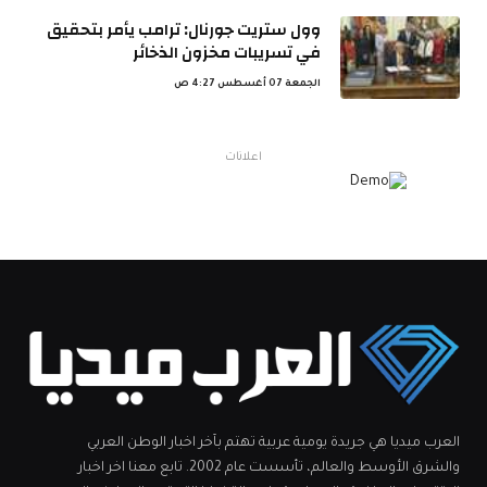
وول ستريت جورنال: ترامب يأمر بتحقيق
في تسريبات مخزون الذخائر
الجمعة 07 أغسطس 4:27 ص
اعلانات
العرب ميديا هي جريدة يومية عربية تهتم بآخر اخبار الوطن العربي
والشرق الأوسط والعالم، تأسست عام 2002. تابع معنا اخر اخبار