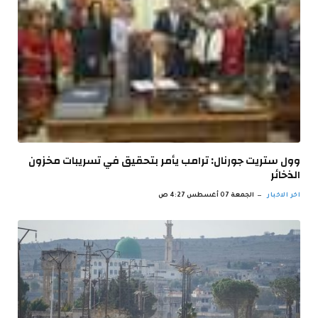
وول ستريت جورنال: ترامب يأمر بتحقيق في تسريبات مخزون
الذخائر
اخر الاخبار
الجمعة 07 أغسطس 4:27 ص