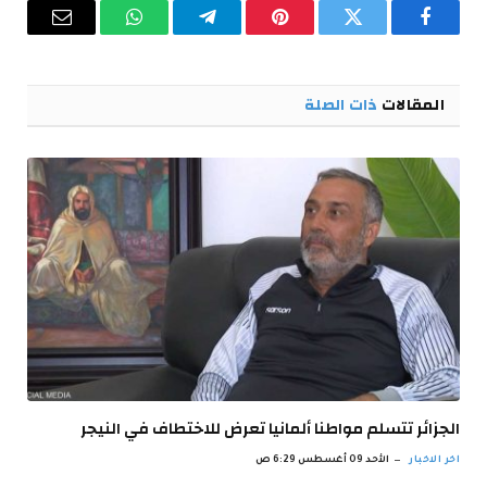
فيسبوك
تويتر
بينتيريست
تيلقرام
واتساب
البريد
الإلكترو
المقالات
ذات الصلة
الجزائر تتسلم مواطنا ألمانيا تعرض للاختطاف في النيجر
اخر الاخبار
الأحد 09 أغسطس 6:29 ص