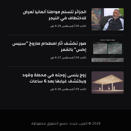
الجزائر تتسلم مواطنا ألمانيا تعرض
للاختطاف في النيجر
الأحد 09 أغسطس 6:29 ص
صور تكشف آثار اصطدام صاروخ “سبيس
إكس” بالقمر
الأحد 09 أغسطس 6:27 ص
زوج ينسى زوجته في محطة وقود
ويكتشف غيابها بعد 6 ساعات
الأحد 09 أغسطس 6:26 ص
2026 © العرب ميديا. جميع الحقوق محفوظة.