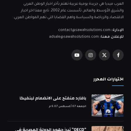
العرب ميديا هي جريدة يومية عربية تهتم بآخر اخبار الوطن العربي
والشرق الأوسط والعالم، تأسست عام 2002. تابع معنا اخر اخبار
الاقتصاد والرياضة والسياسة واهم القضايا التي تهم المواطن العربي.
الإدارة:
contact@sawahsolutions.com
للإعلان معنا:
adsale@sawahsolutions.com
فيسبوك
X
الانستغرام
يوتيوب
(Twitter)
اختيارات المحرر
بافارد منفتح على الانضمام لبنفيكا
الجمعة 07 أغسطس 6:07 م
“OECD” تبرز جهود الدولة المصرية في