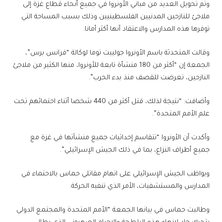
وتم تحويل العديد من مباني الأونروا في جميع أنحاء قطاع غزة إلى
ملاجئ للنازحين المدنيين الفلسطينيين وذلك بسبب المساحة التي
توفرها هذه المدارس والاعتقاد أنها أكثر أمانا.
وقالت المتحدثة باسم الأونروا جولييت توما لوكالة “فرانس برس”،
الجمعة إن “أكثر من 180 منشأة تابعة للأونروا، منها الكثير من ملاجئ
النازحين، تعرضت للقصف منذ بدء الحرب”.
وأضافت: “نتيجة لذلك، قتل أكثر من 440 شخصا أثناء احتمائهم تحت
علم الأمم المتحدة”.
وأكدت أن الأونروا “تتقاسم إحداثيات جميع منشآتها في غزة مع
جميع أطراف النزاع، بما في ذلك الجيش الإسرائيلي”.
ويواظب الجيش الإسرائيلي على اتهام مقاتلي حماس بالاحتماء في
المدارس والمستشفيات، الأمر الذي تنفيه الحركة.
وطالبت حماس في بيانها الجمعة “الأمم المتحدة والمجتمع الدولي