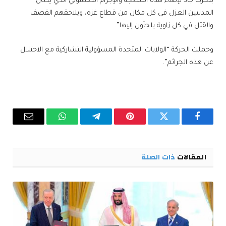
بتحرك جاد لإنهاء هذه البلطجة والإجرام الصهيوني الذي يطال
المدنيين العزل في كل مكان من قطاع غزة، ويلاحقهم القصف
والقتل في كل زاوية يلجأون إليها”.
وحملت الحركة “الولايات المتحدة المسؤولية التشاركية مع الاحتلال
عن هذه الجرائم”.
فيسبوك
تويتر
بينتيريست
تيلقرام
واتساب
البريد
الإلكترو
المقالات
ذات الصلة