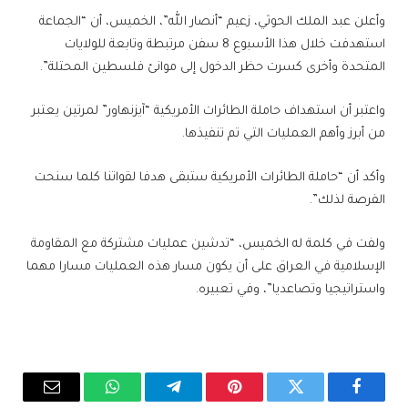
وأعلن عبد الملك الحوثي، زعيم “أنصار الله”، الخميس، أن “الجماعة
استهدفت خلال هذا الأسبوع 8 سفن مرتبطة وتابعة للولايات
المتحدة وأخرى كسرت حظر الدخول إلى موانئ فلسطين المحتلة”.
واعتبر أن استهداف حاملة الطائرات الأمريكية “آيزنهاور” لمرتين يعتبر
من أبرز وأهم العمليات التي تم تنفيذها.
وأكد أن “حاملة الطائرات الأمريكية ستبقى هدفا لقواتنا كلما سنحت
الفرصة لذلك”.
ولفت في كلمة له الخميس، “تدشين عمليات مشتركة مع المقاومة
الإسلامية في العراق على أن يكون مسار هذه العمليات مسارا مهما
واستراتيجيا وتصاعديا”، وفي تعبيره.
فيسبوك
تويتر
بينتيريست
تيلقرام
واتساب
البريد