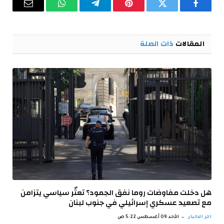
فيسبوك
تويتر
بينتيريست
تيلقرام
واتساب
البريد
الإلكترو
المقالات
ذات الصلة
هل دخلت مفاوضات روما نفق الجمود؟ تعثّر سياسي يتزامن
مع تصعيد عسكري إسرائيلي في جنوب لبنان
اخر الاخبار
الأحد 09 أغسطس 5:22 ص