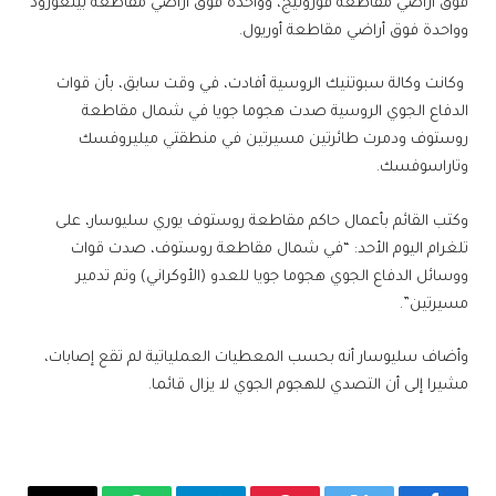
فوق أراضي مقاطعة فورونيج، وواحدة فوق أراضي مقاطعة بيلغورود
وواحدة فوق أراضي مقاطعة أوريول.
وكانت وكالة سبوتنيك الروسية أفادت، في وقت سابق، بأن قوات
الدفاع الجوي الروسية صدت هجوما جويا في شمال مقاطعة
روستوف ودمرت طائرتين مسيرتين في منطقتي ميليروفسك
وتاراسوفسك.
وكتب القائم بأعمال حاكم مقاطعة روستوف يوري سليوسار، على
تلغرام اليوم الأحد: “في شمال مقاطعة روستوف، صدت قوات
ووسائل الدفاع الجوي هجوما جويا للعدو (الأوكراني) وتم تدمير
مسيرتين”.
وأضاف سليوسار أنه بحسب المعطيات العملياتية لم تقع إصابات،
مشيرا إلى أن التصدي للهجوم الجوي لا يزال قائما.