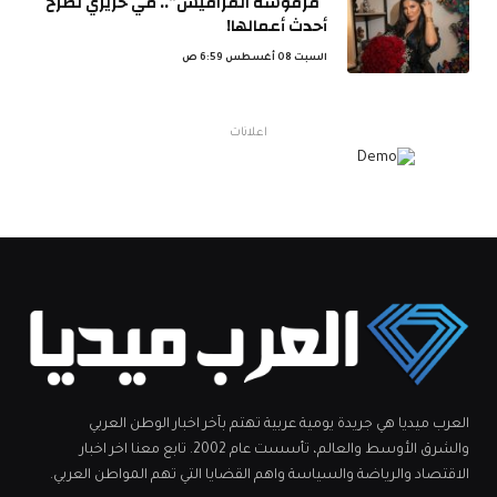
“فرفوشة الفرافيش”.. مي حريري تطرح
أحدث أعمالها!
السبت 08 أغسطس 6:59 ص
اعلانات
العرب ميديا هي جريدة يومية عربية تهتم بآخر اخبار الوطن العربي
والشرق الأوسط والعالم، تأسست عام 2002. تابع معنا اخر اخبار
الاقتصاد والرياضة والسياسة واهم القضايا التي تهم المواطن العربي.