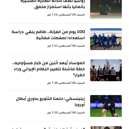
روسيا تصف حادثة الطائرة المسيرة
بألمانيا بأنها استفزاز ملفق
السبت 08 أغسطس 7:54 ص
100 يوم من العزلة.. طاقم ينهي دراسة
استعدادا لمهمات فضائية
السبت 08 أغسطس 7:52 ص
الموساد يُبعد اثنين من كبار مسؤوليه..
خطة فاشلة لتغيير النظام الإيراني وراء
القرار؟
السبت 08 أغسطس 7:48 ص
زيلينسكي: حلمنا التتويج بدوري أبطال
أوروبا
السبت 08 أغسطس 7:20 ص