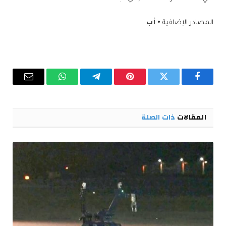
المصادر الإضافية
• أب
فيسبوك
تويتر
بينتيريست
تيلقرام
واتساب
البريد
الإلكترو
المقالات
ذات الصلة