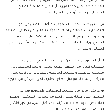
مباشر على موقف الشباب من مسألة الزواج والإنجاب، حيث يفضل
العديد منهم تأجيل هذه القرارات أو التخلي عنها تمامًا لصالح
استكمال دراستهم أو بناء حياتهم المهنية.
في سياق هذه التحديات الديموغرافية، أعلنت الصين عن نمو
اقتصادي بنسبة 5% في 2024، مدفوعًا بانتعاش في قطاعي الصناعة
والتجارة. حيث ارتفع الإنتاج الصناعي بنسبة 5.8% مقارنة بالعام
الماضي، وزادت الصادرات بنسبة 7.1%، ما يعكس تحسنًا في القطاع
الصناعي والتجاري.
إلا أن المسؤولين حذروا من أن الاقتصاد الصيني ما زال يواجه
صعوبات كبيرة، مثل ضعف الطلب المحلي، والنمو المنخفض في
معدلات التوظيف، والتحديات المرتبطة بالقطاعات التي كانت تمثل
محركات رئيسية للنمو مثل قطاع العقارات الذي دخل في مرحلة ركود.
تواجه بكين مزيدا من التحديات الاقتصادية والديموغرافية التي
تستدعي حلولًا فعالة لضمان استدامة النمو في المستقبل. وتعتبر
أزمة نقص القوة العاملة، مع تزايد أعداد كبار السن، من أكبر القضايا
التي تهدد النمو المستدام في البلاد.