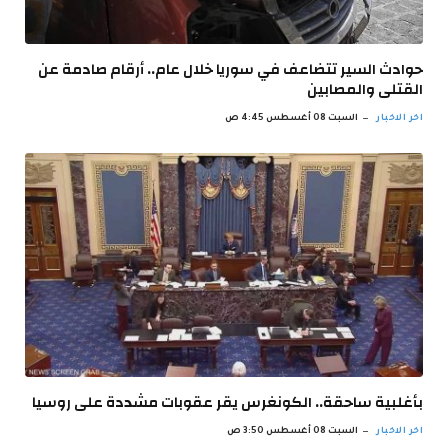
حوادث السير تتضاعف في سوريا خلال عام.. أرقام صادمة عن
القتلى والمصابين
اخر الاخبار
السبت 08 أغسطس 4:45 ص
بأغلبية ساحقة.. الكونغرس يقر عقوبات مشددة على روسيا
اخر الاخبار
السبت 08 أغسطس 3:50 ص