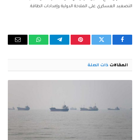
التصعيد العسكري على الملاحة الدولية وإمدادات الطاقة.
فيسبوك
تويتر
بينتيريست
تيلقرام
واتساب
البريد
الإلكترو
المقالات
ذات الصلة