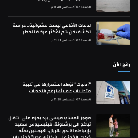
الجمعة 07 أغسطس 11:48 م
لدغات الأفاعي ليست عشوائية.. دراسة
تكشف مَن هم الأكثر عرضة للخطر
الجمعة 07 أغسطس 11:41 م
رائج الآن
“أدنوك” تؤكد استمرارها في تلبية
متطلبات عملائها رغم التحديات
الجمعة 07 أغسطس 11:28 م
موجز المساء: ميسي يرد بحزم على انتقال
تياغو الى برشلونة، فينيسيوس سعيد
بإرتباطه الابدي بالريال، الارجنتين تخلّد
ذكرى الفوز على انكلترا، وديا” فوز البايرن