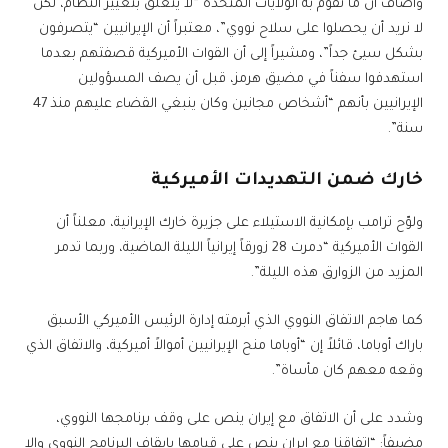
وأضاف أن ما تقوم به الولايات المتحدة “لا يتعلق بتغيير النظام، لكن
لا نريد أن يحصلوا على سلاح نووي”، معتبراً أن الإيرانيين “يتصرفون
بشكل سيئ جداً”، ومشيراً إلى أن القوات الأميركية قصفتهم بعدما
استهدفوا سفناً في مضيق هرمز، قبل أن يصف المسؤولين
الإيرانيين بأنهم “أشخاص مجانين وكان ينبغي القضاء عليهم منذ 47
سنة”.
خارك ضمن التهديدات الأميركية
ولوّح ترامب بإمكانية الاستيلاء على جزيرة خارك الإيرانية، معلناً أن
القوات الأميركية “دمرت 28 زورقاً إيرانياً الليلة الماضية، وربما تدمر
المزيد من الزوارق هذه الليلة”.
كما هاجم الاتفاق النووي الذي أبرمته إدارة الرئيس الأميركي الأسبق
باراك أوباما، قائلاً إن “أوباما منح الإيرانيين أموالاً أميركية، والاتفاق الذي
وقعه معهم كان مأساة”.
وشدد على أن الاتفاق مع إيران ينص على وقف برنامجها النووي،
مضيفاً: “اتفاقنا مع إيران ينص على قيامها بإيقاف البرنامج النووي وإلا