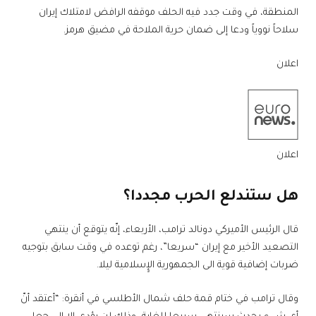
المنطقة، في وقت جدد فيه الحلف موقفه الرافض لامتلاك إيران
سلاحاً نووياً ودعا إلى ضمان حرية الملاحة في مضيق هرمز.
اعلان
اعلان
هل ستندلع الحرب مجددا؟
قال الرئيس الأميركي دونالد ترامب، الأربعاء، إنّه يتوقع أن ينتهي
التصعيد الأخير مع إيران “سريعا”، رغم توعده في وقت سابق بتوجيه
ضربات إضافية قوية الى الجمهورية الإٍسلامية ليلا.
وقال ترامب في ختام قمة حلف شمال الأطلسي في أنقرة: “أعتقد أنّ