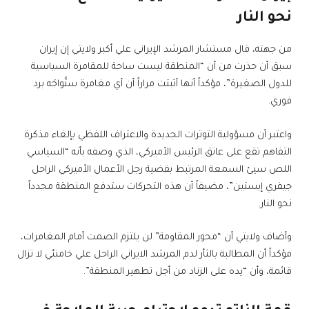
نحو النار
من جهته، قال مستشار المرشد الإيراني علي أكبر ولايتي إن إيران
سبق أن حذرت من أن “المنطقة ليست ساحة للمقامرة السياسية
للدول الصغيرة”، مؤكداً أنها أثبتت مراراً أن أي مغامرة ستُواجَه برد
فوري.
واعتبر أن مسؤولية التوترات الجديدة والاعتراف اللفظي بإلغاء مذكرة
التفاهم تقع على عاتق الرئيس الأميركي، الذي وصفه بأنه “السياسي
اللص سيئ السمعة المرتبط بقضية رجل الأعمال الأميركي الراحل
جيفري إبستين”، مضيفاً أن هذه التحركات ستدفع المنطقة مجدداً
نحو النار.
وأضاف ولايتي أن “محور المقاومة” لن يلتزم الصمت أمام المغامرات،
مؤكداً أن المطالبة بالثأر لدم المرشد الايراني الراحل علي خامنئي لا تزال
قائمة، وأن “يده على الزناد من أجل تطهير المنطقة”.