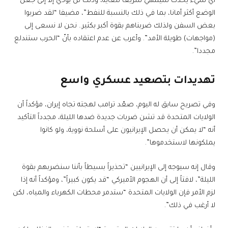
أي شيء يحدث سينتهي سريعا للغاية، وذلك لن يؤدي إلا إلى جعل
الوضع أكثر أمانا، بما في ذلك بالنسبة للنفط”، مضيفا “لقد ضربوا
بعض السفن ولذلك ضربناهم بقوة أكبر بكثير.. نحن لا نسعى إلى
(مواجهات) طويلة الأمد”. وأعرب عن عدم اعتقاده بأنّ “الحرب ستندلع
مجددا”.
تهديدات بتصعيد عسكري واسع
وفي تصريح سابق له اليوم، صعّد ترامب لهجته تجاه إيران، مؤكداً أن
الولايات المتحدة قد تشن ضربات جديدة ضدها الليلة، مجدداً التأكيد
أنه “لا يمكن أن يحصل الإيرانيون على أسلحة نووية، ولو كانوا
يملكونها لاستخدموها”.
وقال إنه سيوجه إلى الإيرانيين “تحذيراً بسيطاً بأننا سنضربهم بقوة
الليلة”، لافتاً إلى أن الهجوم الأميركي “قد يكون كبيراً”، ومؤكداً أنه إذا
لزم الأمر فإن الولايات المتحدة “ستدمر محطات الكهرباء والمياه، لكن
لا أرغب في ذلك”.