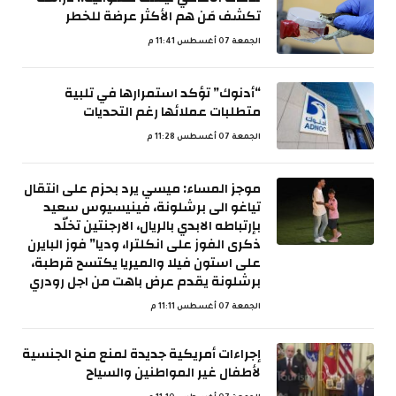
تكشف مَن هم الأكثر عرضة للخطر
الجمعة 07 أغسطس 11:41 م
“أدنوك” تؤكد استمرارها في تلبية
متطلبات عملائها رغم التحديات
الجمعة 07 أغسطس 11:28 م
موجز المساء: ميسي يرد بحزم على انتقال
تياغو الى برشلونة، فينيسيوس سعيد
بإرتباطه الابدي بالريال، الارجنتين تخلّد
ذكرى الفوز على انكلترا، وديا” فوز البايرن
على استون فيلا والميريا يكتسح قرطبة،
برشلونة يقدم عرض باهت من اجل رودري
الجمعة 07 أغسطس 11:11 م
إجراءات أمريكية جديدة لمنع منح الجنسية
لأطفال غير المواطنين والسياح