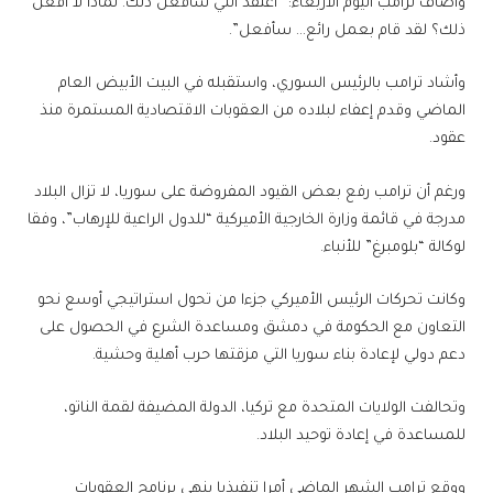
وأضاف ترامب اليوم الأربعاء: “أعتقد أنني سأفعل ذلك. لماذا لا أفعل
ذلك؟ لقد قام بعمل رائع… سأفعل”.
وأشاد ترامب بالرئيس السوري، واستقبله في البيت الأبيض العام
الماضي وقدم إعفاء لبلاده من العقوبات الاقتصادية المستمرة منذ
عقود.
ورغم أن ترامب رفع بعض القيود المفروضة على سوريا، لا تزال البلاد
مدرجة في قائمة وزارة الخارجية الأميركية “للدول الراعية للإرهاب”، وفقا
لوكالة “بلومبرغ” للأنباء.
وكانت تحركات الرئيس الأميركي جزءا من تحول استراتيجي أوسع نحو
التعاون مع الحكومة في دمشق ومساعدة الشرع في الحصول على
دعم دولي لإعادة بناء سوريا التي مزقتها حرب أهلية وحشية.
وتحالفت الولايات المتحدة مع تركيا، الدولة المضيفة لقمة الناتو،
للمساعدة في إعادة توحيد البلاد.
ووقع ترامب الشهر الماضي أمرا تنفيذيا ينهي برنامج العقوبات